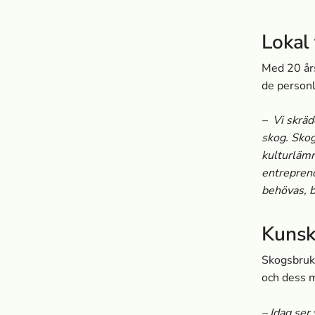
Lokal 
Med 20 års
de personl
– Vi skräd
skog. Skog
kulturlämn
entreprenö
behövas, b
Kunsk
Skogsbruke
och dess m
– Idag ser