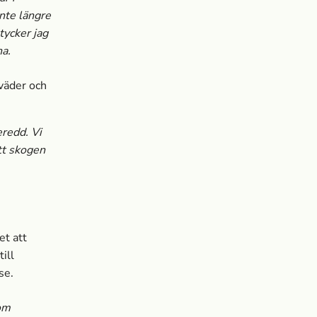
nte längre
tycker jag
na.
väder och
eredd. Vi
tt skogen
et att
ill
se.
som