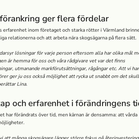
förankring ger flera fördelar
 erfarenhet inom företaget och starka rötter i Värmland brinne
iga relationerna och att arbeta nära skogsägarna på flera sätt.
darsyr lösningar för varje person eftersom alla har olika mål m
en är hemma för oss och våra rådgivare vet var det finns
ingar, utmanande markförutsättningar, rågångar etc. Att vi har
rer ger ju oss också möjlighet att rycka ut snabbt om det skul
erättar Lina.
ap och erfarenhet i förändringens t
t har förändrats över tid, men kärnan är densamma: att vårda
öjligheter.
 vi att många skogsägare lägger större fokus på återinvesteringa