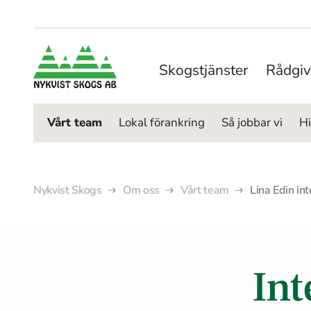
Skogstjänster
Rådgiv
Vårt team
Lokal förankring
Så jobbar vi
Hi
Nykvist Skogs
Om oss
Vårt team
Lina Edin int
Int