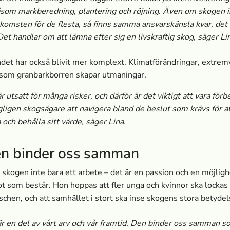
som markberedning, plantering och röjning. Även om skogen i
komsten för de flesta, så finns samma ansvarskänsla kvar, det 
 Det handlar om att lämna efter sig en livskraftig skog, säger Li
et har också blivit mer komplext. Klimatförändringar, extrem
 som granbarkborren skapar utmaningar.
 utsatt för många risker, och därför är det viktigt att vara förb
gligen skogsägare att navigera bland de beslut som krävs för a
 och behålla sitt värde, säger Lina.
n binder oss samman
r skogen inte bara ett arbete – det är en passion och en möjligh
t som består. Hon hoppas att fler unga och kvinnor ska lockas t
chen, och att samhället i stort ska inse skogens stora betydel
r en del av vårt arv och vår framtid. Den binder oss samman 