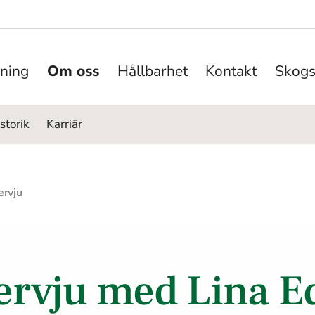
ning
Om oss
Hållbarhet
Kontakt
Skogs
storik
Karriär
ervju
ervju med Lina E