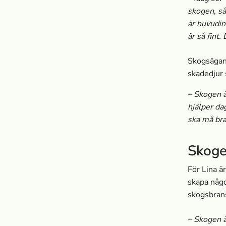
skogen, så
är huvudin
är så fint.
Skogsägand
skadedjur
– Skogen är
hjälper da
ska må bra
Skoge
För Lina ä
skapa någo
skogsbrans
– Skogen ä