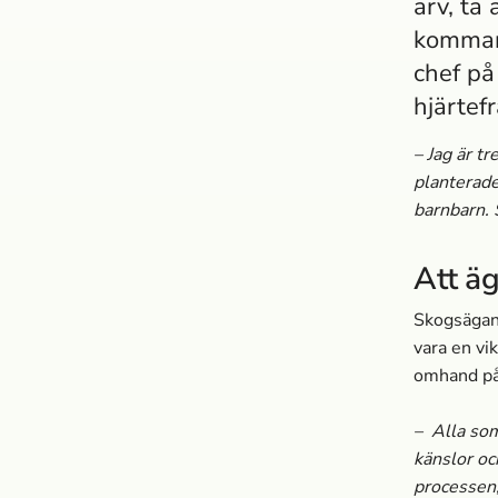
arv, ta
kommand
chef på
hjärtef
– Jag är t
planterade
barnbarn. 
Att äg
Skogsägand
vara en vi
omhand på 
– Alla som
känslor oc
processen,