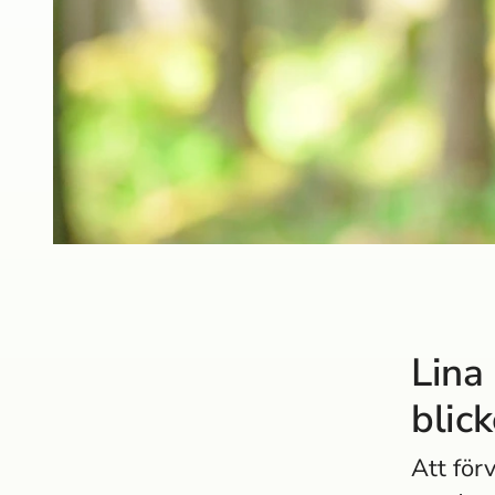
Lina
blic
Att för