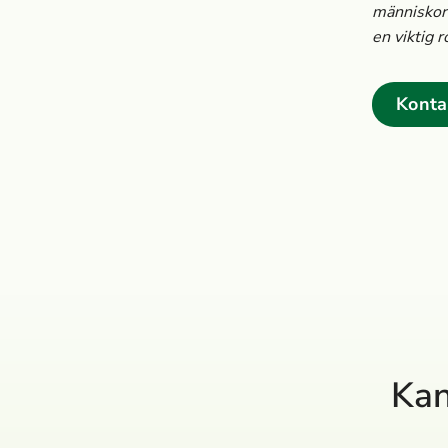
människor 
en viktig 
Konta
Kan