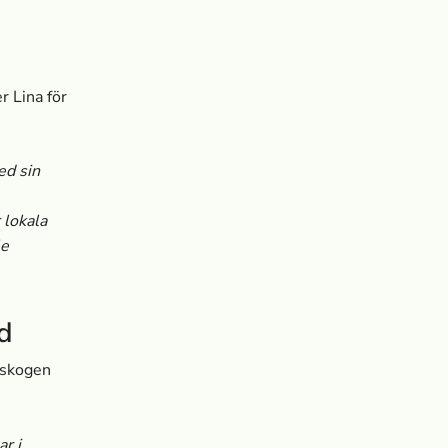
r Lina för
ed sin
 lokala
le
id
 skogen
r i