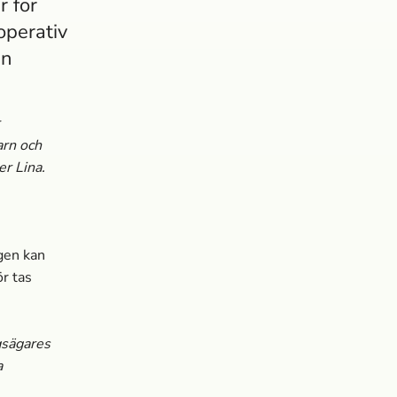
r för
operativ
en
arn och
r Lina.
gen kan
ör tas
gsägares
a