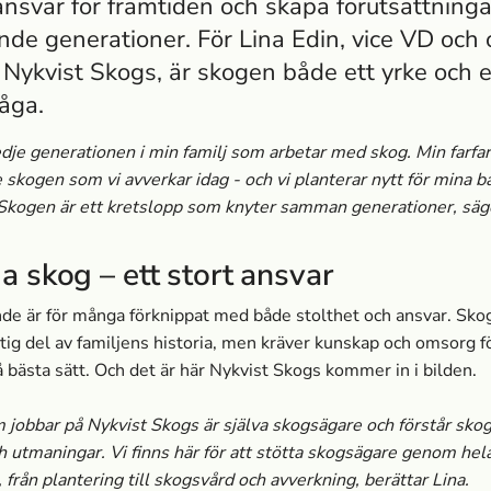
 ansvar för framtiden och skapa förutsättninga
e generationer. För Lina Edin, vice VD och 
 Nykvist Skogs, är skogen både ett yrke och 
råga.
redje generationen i min familj som arbetar med skog. Min farfar
 skogen som vi avverkar idag - och vi planterar nytt för mina b
Skogen är ett kretslopp som knyter samman generationer, säge
a skog – ett stort ansvar
e är för många förknippat med både stolthet och ansvar. Sko
ktig del av familjens historia, men kräver kunskap och omsorg f
bästa sätt. Och det är här Nykvist Skogs kommer in i bilden.
 jobbar på Nykvist Skogs är själva skogsägare och förstår sko
h utmaningar. Vi finns här för att stötta skogsägare genom hel
 från plantering till skogsvård och avverkning, berättar Lina.