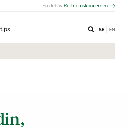
En del av
Rottneroskoncernen
tips
SE
EN
din,