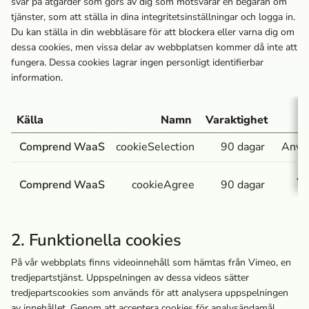
svar på åtgärder som görs av dig som motsvarar en begäran om
tjänster, som att ställa in dina integritetsinställningar och logga in.
Du kan ställa in din webbläsare för att blockera eller varna dig om
dessa cookies, men vissa delar av webbplatsen kommer då inte att
fungera. Dessa cookies lagrar ingen personligt identifierbar
information.
Källa
Namn
Varaktighet
Comprend WaaS
cookieSelection
90 dagar
Använ
An
Comprend WaaS
cookieAgree
90 dagar
2. Funktionella cookies
På vår webbplats finns videoinnehåll som hämtas från Vimeo, en
tredjepartstjänst. Uppspelningen av dessa videos sätter
tredjepartscookies som används för att analysera uppspelningen
av innehållet. Genom att acceptera cookies för analysändamål