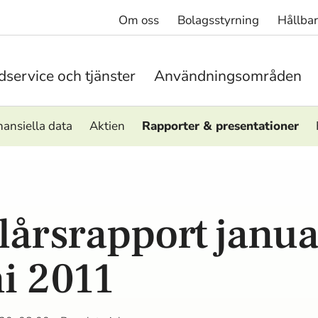
Om oss
Bolagsstyrning
Hållba
service och tjänster
Användningsområden
nansiella data
Aktien
Rapporter & presentationer
lårsrapport janua
ni 2011