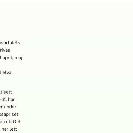
kvartalets
rivas
 april, maj
l elva
t sett
BHK, har
er under
sa­priset
ra ut. Det
 har lett