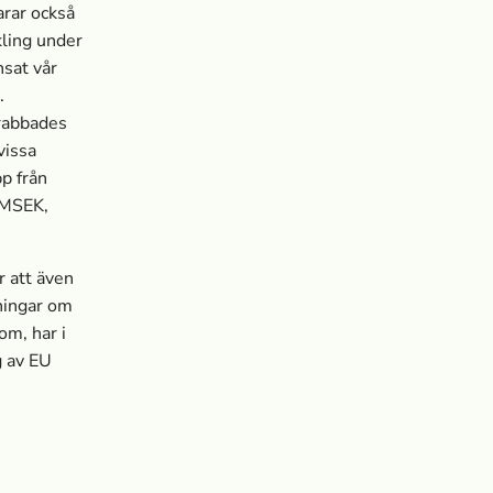
arar också
kling under
nsat vår
.
drabbades
vissa
p från
 MSEK,
r att även
ningar om
om, har i
g av EU