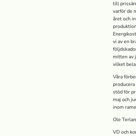
till priss
varför de 
året och i
produktion
Energikost
vi av en b
följdskado
mitten av 
vilket bela
Våra förbe
producera 
stöd för p
maj och ju
inom rame
Ole Terla
VD och ko