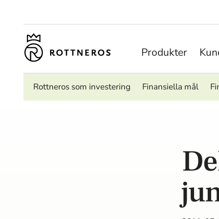
Produkter
Kund
Rottneros som investering
Finansiella mål
Fi
De
ju