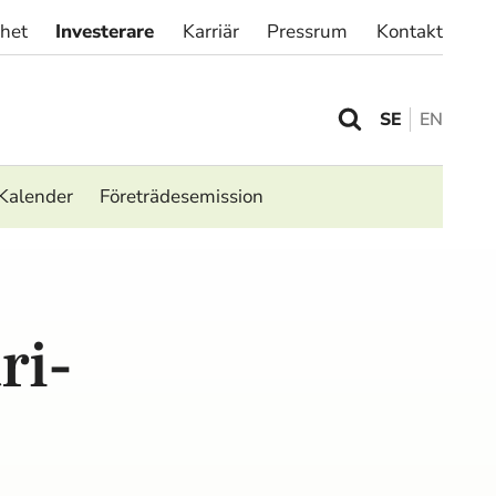
rhet
Investerare
Karriär
Pressrum
Kontakt
SE
EN
Kalender
Företrädesemission
ri-