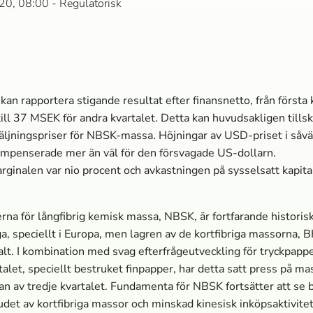
20, 08:00
- Regulatorisk
kan rapportera stigande resultat efter finansnetto, från första 
ll 37 MSEK för andra kvartalet. Detta kan huvudsakligen tillsk
äljningspriser för NBSK-massa­. Höjningar av USD-priset i såväl
ompenserade mer än väl för den försvagade US-dollarn.
ginalen var nio procent och avkastningen på sysselsatt kapita
rna för långfibrig kemisk massa­, NBSK, är fortfarande historisk
åga, speciellt i Europa, men lagren av de kortfibriga massorna, 
balt. I kombination med svag efterfrågeutveckling för tryckpapp
talet, speciellt bestruket finpapper, har detta satt press på mas
an av tredje kvartalet. Fundamenta för NBSK fortsätter att se b
budet av kortfibriga massor och minskad kinesisk inköpsaktivitet