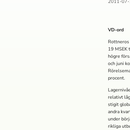
2011-07-
VD-ord
Rottneros 
19 MSEK ti
högre förs
och juni k
Rörelsemar
procent.
Lagernivåe
relativt l
stigit glo
andra kvar
under börj
rikliga ut