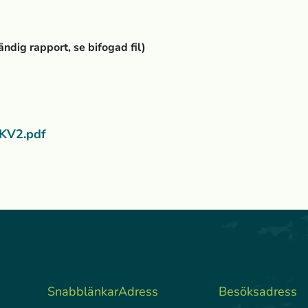
tändig rapport, se bifogad fil)
KV2.pdf
Snabblänkar
Adress
Besöksadress