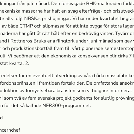
änkningar från juli månad. Den försvagade BHK-marknaden förkl
mekaniska massorna har haft en svag efterfråge- och prisutvec
nte alls följt NBSK:s prishöjningar. Vi har under kvartalet begrä
 av både CTMP och slipmassa­ för att inte bygga för stora lager
naderna har gått åt rätt håll efter en bedrövlig vinter. Tyvärr 
rand i Rottneros Bruks ena flingtork under juni månad som gav 
r och produktionsbortfall fram till vårt planerade semesterstop
juli. Vi bedömer att den ekonomiska konsekvensen blir cirka 7
stat kvartal 2.
redelser för en eventuell utveckling av våra båda massa­fabrike
fordonsbränslen i framtiden fortskrider. De omfattande ansök
roduktion av förnyelsebara bränslen som vi tidigare informerat 
ni som två av fem svenska projekt godkänts för slutlig prövnin
n för det så kallade NER300-programmet.
nd
ncernchef