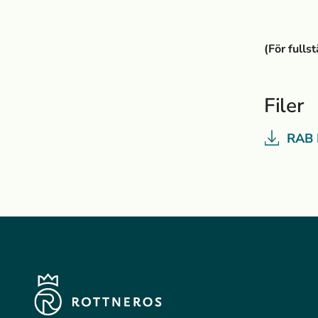
(För fulls
Filer
RAB 