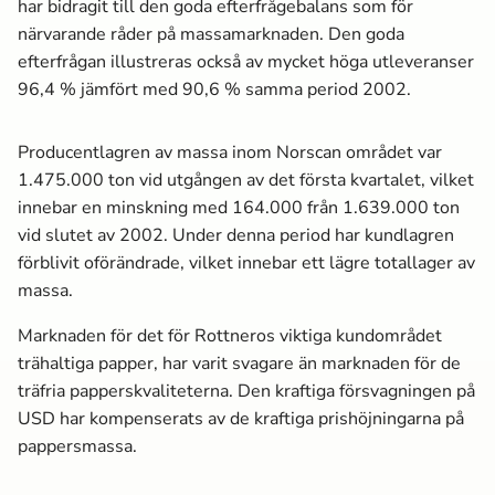
har bidragit till den goda efterfrågebalans som för
närvarande råder på massa­marknaden. Den goda
efterfrågan illustreras också av mycket höga utleveranser
96,4 % jämfört med 90,6 % samma period 2002.
Producentlagren av massa­ inom Norscan området var
1.475.000 ton vid utgången av det första kvartalet, vilket
innebar en minskning med 164.000 från 1.639.000 ton
vid slutet av 2002. Under denna period har kundlagren
förblivit oförändrade, vilket innebar ett lägre totallager av
massa­.
Marknaden för det för Rottneros viktiga kundområdet
trähaltiga papper, har varit svagare än marknaden för de
träfria papperskvaliteterna. Den kraftiga försvagningen på
USD har kompenserats av de kraftiga prishöjningarna på
pappersmassa­.