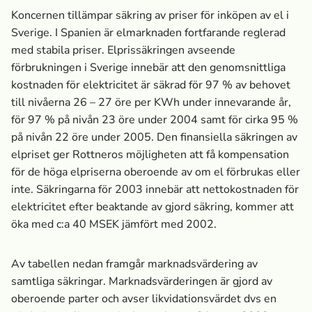
Koncernen tillämpar säkring av priser för inköpen av el i
Sverige. I Spanien är elmarknaden fortfarande reglerad
med stabila priser. Elprissäkringen avseende
förbrukningen i Sverige innebär att den genomsnittliga
kostnaden för elektricitet är säkrad för 97 % av behovet
till nivåerna 26 – 27 öre per KWh under innevarande år,
för 97 % på nivån 23 öre under 2004 samt för cirka 95 %
på nivån 22 öre under 2005. Den finansiella säkringen av
elpriset ger Rottneros möjligheten att få kompensation
för de höga elpriserna oberoende av om el förbrukas eller
inte. Säkringarna för 2003 innebär att nettokostnaden för
elektricitet efter beaktande av gjord säkring, kommer att
öka med c:a 40 MSEK jämfört med 2002.
Av tabellen nedan framgår marknads­värdering av
samtliga säkringar. Marknads­värderingen är gjord av
oberoende parter och avser likvidationsvärdet dvs en