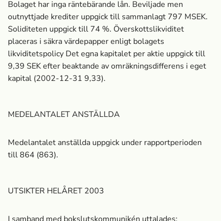
Bolaget har inga räntebärande lån. Beviljade men
outnyttjade krediter uppgick till sammanlagt 797 MSEK.
Soliditeten uppgick till 74 %. Överskottslikviditet
placeras i säkra värdepapper enligt bolagets
likviditetspolicy Det egna kapitalet per aktie uppgick till
9,39 SEK efter beaktande av omräkningsdifferens i eget
kapital (2002-12-31 9,33).
MEDELANTALET ANSTÄLLDA
Medelantalet anställda uppgick under rapportperioden
till 864 (863).
UTSIKTER HELÅRET 2003
I samband med bokslutskommunikén uttalades: