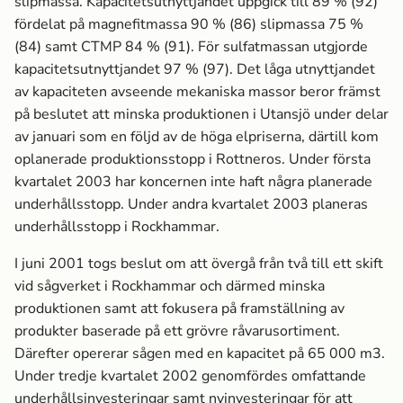
slipmassa­. Kapacitetsutnyttjandet uppgick till 89 % (92)
fördelat på magnefitmassa­ 90 % (86) slipmassa­ 75 %
(84) samt CTMP 84 % (91). För sulfatmassa­n utgjorde
kapacitetsutnyttjandet 97 % (97). Det låga utnyttjandet
av kapaciteten avseende mekaniska massor beror främst
på beslutet att minska produktionen i Utansjö under delar
av januari som en följd av de höga elpriserna, därtill kom
oplanerade produktionsstopp i Rottneros. Under första
kvartalet 2003 har koncernen inte haft några planerade
underhållsstopp. Under andra kvartalet 2003 planeras
underhållsstopp i Rockhammar.
I juni 2001 togs beslut om att övergå från två till ett skift
vid sågverket i Rockhammar och därmed minska
produktionen samt att fokusera på framställning av
produkter baserade på ett grövre råvarusortiment.
Därefter opererar sågen med en kapacitet på 65 000 m3.
Under tredje kvartalet 2002 genomfördes omfattande
underhållsinvesteringar samt nyinvesteringar för att