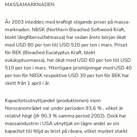
MASSA­MARKNADEN
År 2003 inleddes med kraftigt stigande priser på massa­
marknaden. NBSK (Northern Bleached Softwood Kraft,
blekt långfibersulfatmassa­) har sedan årets början ökat
med USD 80 per ton till USD 520 per ton i mars. Priset
för BEK (Bleached Eucalyptus Kraft, blekt
eukalyptusmassa­), har ökat med USD 60 per ton till USD
510 per ton i mars. Ytterligare prishöjningar med USD 40
per ton för NBSK respektive USD 30 per ton för BEK har
skett från 1 april i år.
Kapacitetsutnyttjandet (produktionen) inom
Norscanområdet var under perioden 93,6 % , vilket är
relativt högt (jfr 90,3 % samma period 2002). Dock har
massa­industrin i USA utnyttjat en lägre andel av sin
kapacitet till följd av brist på råvara, vilket mycket starkt