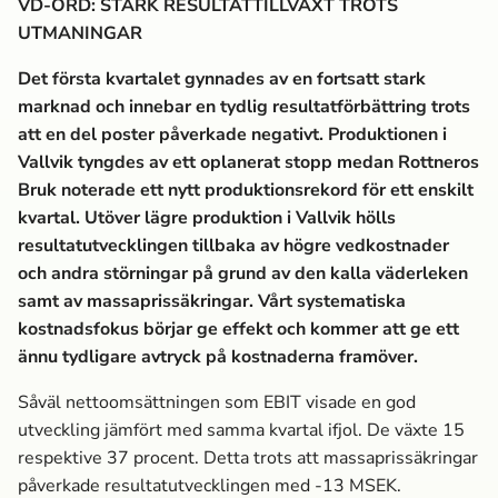
VD-ORD: STARK RESULTATTILLVÄXT TROTS
UTMANINGAR
Det första kvartalet gynnades av en fortsatt stark
marknad och innebar en tydlig resultatförbättring trots
att en del poster påverkade negativt. Produktionen i
Vallvik tyngdes av ett oplanerat stopp medan Rottneros
Bruk noterade ett nytt produktionsrekord för ett enskilt
kvartal. Utöver lägre produktion i Vallvik hölls
resultatutvecklingen tillbaka av högre vedkostnader
och andra störningar på grund av den kalla väderleken
samt av massa­prissäkringar. Vårt systematiska
kostnadsfokus börjar ge effekt och kommer att ge ett
ännu tydligare avtryck på kostnaderna framöver.
Såväl nettoomsättningen som EBIT visade en god
utveckling jämfört med samma kvartal ifjol. De växte 15
respektive 37 procent. Detta trots att massa­prissäkringar
påverkade resultatutvecklingen med -13 MSEK.