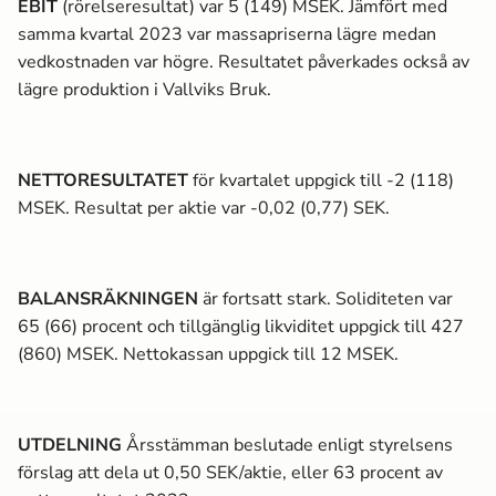
EBIT
(rörelseresultat) var 5 (149) MSEK. Jämfört med
samma kvartal 2023 var massa­priserna lägre medan
vedkostnaden var högre. Resultatet påverkades också av
lägre produktion i Vallviks Bruk.
NETTORESULTATET
för kvartalet uppgick till -2 (118)
MSEK. Resultat per aktie var -0,02 (0,77) SEK.
BALANSRÄKNINGEN
är fortsatt stark. Soliditeten var
65 (66) procent och tillgänglig likviditet uppgick till 427
(860) MSEK. Nettokassan uppgick till 12 MSEK.
UTDELNING
Årsstämman beslutade enligt styrelsens
förslag att dela ut 0,50 SEK/aktie, eller 63 procent av