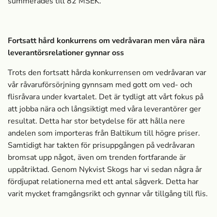
summerades till 82 MSEK.
Fortsatt hård konkurrens­ om vedråvaran men våra nära
leverantörsrelationer gynnar oss
Trots den fortsatt hårda konkurrens­en om vedråvaran var
vår råvaruförsörjning gynnsam med gott om ved- och
flisråvara under kvartalet. Det är tydligt att vårt fokus på
att jobba nära och långsiktigt med våra leverantörer ger
resultat. Detta har stor betydelse för att hålla nere
andelen som importeras från Baltikum till högre priser.
Samtidigt har takten för prisuppgången på vedråvaran
bromsat upp något, även om trenden fortfarande är
uppåtriktad. Genom Nykvist Skogs har vi sedan några år
fördjupat relationerna med ett antal sågverk. Detta har
varit mycket framgångsrikt och gynnar vår tillgång till flis.