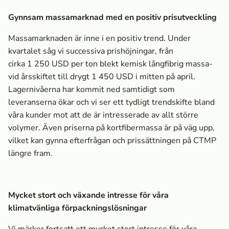
Gynnsam massa­marknad med en positiv prisutveckling
Massa­marknaden är inne i en positiv trend. Under
kvartalet såg vi successiva prishöjningar, från
cirka 1 250 USD per ton blekt kemisk långfibrig massa­
vid årsskiftet till drygt 1 450 USD i mitten på april.
Lagernivåerna har kommit ned samtidigt som
leveranserna ökar och vi ser ett tydligt trendskifte bland
våra kunder mot att de är intresserade av allt större
volymer. Även priserna på kortfibermassa­ är på väg upp,
vilket kan gynna efterfrågan och prissättningen på CTMP
längre fram.
Mycket stort och växande intresse för våra
klimatvänliga förpacknings­lösningar