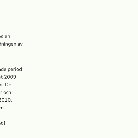
es en
dningen av
nde period
let 2009
n. Det
r och
 2010.
om
t i