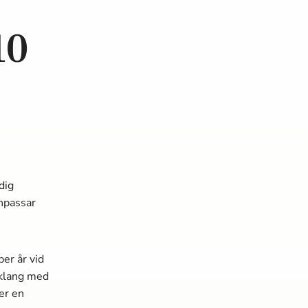
10
dig
anpassar
er år vid
amklang med
er en