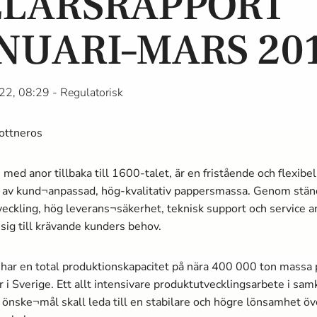
LÅRSRAPPORT
NUARI–MARS 20
22, 08:29
- Regulatorisk
ottneros
 med anor tillbaka till 1600-talet, är en fristående och flexibel
 av kund¬anpassad, hög-kvalitativ pappersmassa­. Genom stän
eckling, hög leverans¬säkerhet, teknisk support och service 
sig till krävande kunders behov.
har en total produktionskapacitet på nära 400 000 ton massa­ p
er i Sverige. Ett allt intensivare produktutvecklingsarbete i s
önske¬mål skall leda till en stabilare och högre lönsamhet öv