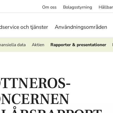
Om oss
Bolagsstyrning
Hållba
service och tjänster
Användningsområden
nansiella data
Aktien
Rapporter & presentationer
TTNEROS-
ONCERNEN