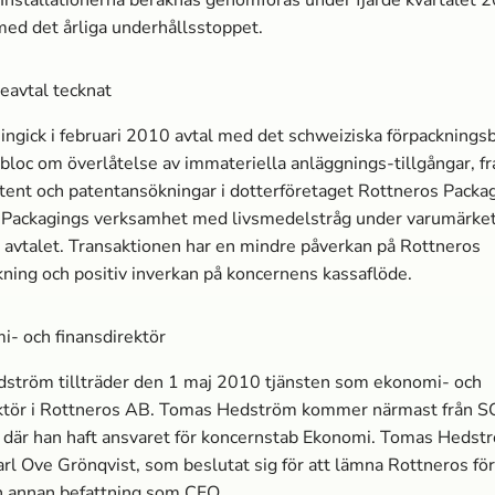
ed det årliga underhållsstoppet.
eavtal tecknat
ingick i februari 2010 avtal med det schweiziska förpacknings­
loc om överlåtelse av immateriella anläggnings-tillgångar, fra
tent och patentansökningar i dotterföretaget Rottneros Packa
 Packagings verksamhet med livsmedels­tråg under varumärket
 i avtalet. Transaktionen har en mindre påverkan på Rottneros
kning och positiv inverkan på koncernens kassaflöde.
- och finansdirektör
ström tillträder den 1 maj 2010 tjänsten som ekonomi- och
ektör i Rottneros AB. Tomas Hedström kommer närmast från 
 där han haft ansvaret för koncernstab Ekonomi. Tomas Hedst
arl Ove Grönqvist, som beslutat sig för att lämna Rottneros för
en annan befattning som CFO.