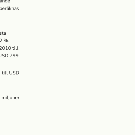
rande
 beräknas
sta
42 %.
2010 till
 USD 799.
n till USD
8 miljoner