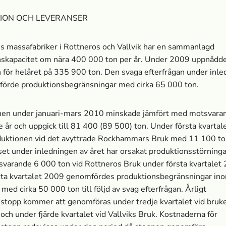
ION OCH LEVERANSER
 massa­fabriker i Rottneros och Vallvik har en sammanlagd
nskapacitet om nära 400 000 ton per år. Under 2009 uppnådd
 för helåret på 335 900 ton. Den svaga efterfrågan under inle
örde produktionsbegränsningar med cirka 65 000 ton.
nen under januari-mars 2010 minskade jämfört med motsvara
 år och uppgick till 81 400 (89 500) ton. Under första kvarta
oduktionen vid det avyttrade Rockhammars Bruk med 11 100 to
set under inledningen av året har orsakat produktionsstörninga
varande 6 000 ton vid Rottneros Bruk under första kvartalet
sta kvartalet 2009 genomfördes produktionsbegränsningar in
med cirka 50 000 ton till följd av svag efterfrågan. Årligt
stopp kommer att genomföras under tredje kvartalet vid bruke
och under fjärde kvartalet vid Vallviks Bruk. Kostnaderna för