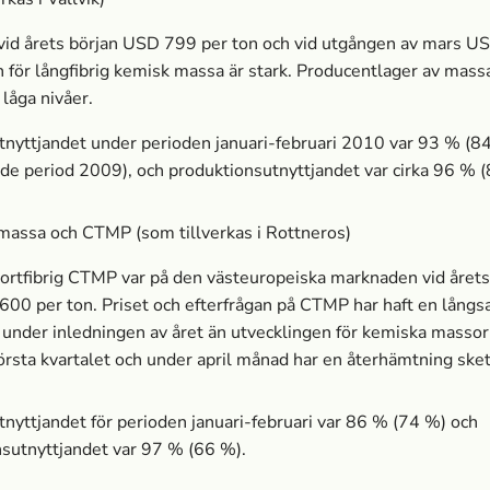
 vid årets början USD 799 per ton och vid utgången av mars U
för långfibrig kemisk massa­ är stark. Producentlager av massa
 låga nivåer.
nyttjandet under perioden januari-februari 2010 var 93 % (8
e period 2009), och produktionsutnyttjandet var cirka 96 % (
assa­ och CTMP (som tillverkas i Rottneros)
kortfibrig CTMP var på den västeuropeiska marknaden vid årets
600 per ton. Priset och efterfrågan på CTMP har haft en lån
 under inledningen av året än utvecklingen för kemiska masso
första kvartalet och under april månad har en återhämtning sket
nyttjandet för perioden januari-februari var 86 % (74 %) och
sutnyttjandet var 97 % (66 %).