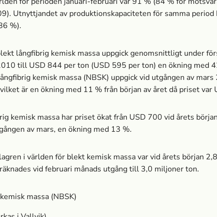
ärlden för perioden januari-februari var 91 % (84 % för motsva
9). Utnyttjandet av produktionskapaciteten för samma period
(86 %).
blekt långfibrig kemisk massa­ uppgick genomsnittligt under för
 2010 till USD 844 per ton (USD 595 per ton) en ökning med 
 långfibrig kemisk massa­ (NBSK) uppgick vid utgången av mars 
ilket är en ökning med 11 % från början av året då priset var
brig kemisk massa­ har priset ökat från USD 700 vid årets börja
tgången av mars, en ökning med 13 %.
agren i världen för blekt kemisk massa­ var vid årets början 2,
räknades vid februari månads utgång till 3,0 miljoner ton.
 kemisk massa­ (NBSK)
rkas i Vallvik)