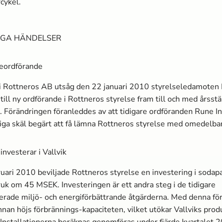
cykel.
IGA HÄNDELSER
seordförande
i Rottneros AB utsåg den 22 januari 2010 styrelseledamoten 
ill ny ordförande i Rottneros styrelse fram till och med årss
. Förändringen föranleddes av att tidigare ordföranden Rune I
iga skäl begärt att få lämna Rottneros styrelse med omedelbar
investerar i Vallvik
uari 2010 beviljade Rottneros styrelse en investering i sodap
ruk om 45 MSEK. Investeringen är ett andra steg i de tidigare
ade miljö- och energiförbättrande åtgärderna. Med denna för
nan höjs förbrännings-kapaciteten, vilket utökar Vallviks prod
 Installationerna beräknas genomföras under fjärde kvartalet 2