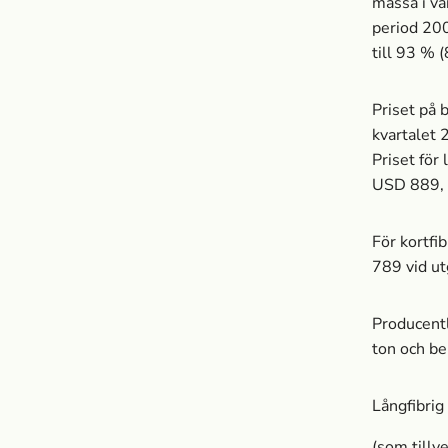
massa­ i v
period 200
till 93 % 
Priset på 
kvartalet
Priset för
USD 889, v
För kortfi
789 vid u
Producentl
ton och be
Långfibrig
(som tillve