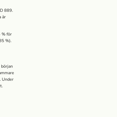
SD 889.
­ är
4 % för
85 %).
 början
gsammare
r. Under
t.