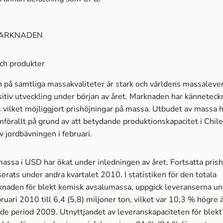
ARKNADEN
ch produkter
n på samtliga massa­kvaliteter är stark och världens massa­leve
sitiv utveckling under början av året. Marknaden har känneteck
 vilket möjliggjort prishöjningar på massa­. Utbudet av massa­ 
amförallt på grund av att betydande produktionskapacitet i Chil
v jordbävningen i februari.
massa­ i USD har ökat under inledningen av året. Fortsatta pris
erats under andra kvartalet 2010. I statistiken för den totala
naden för blekt kemisk avsalumassa­, uppgick leveranserna u
bruari 2010 till 6,4 (5,8) miljoner ton, vilket var 10,3 % högre 
e period 2009. Utnyttjandet av leveranskapaciteten för blek