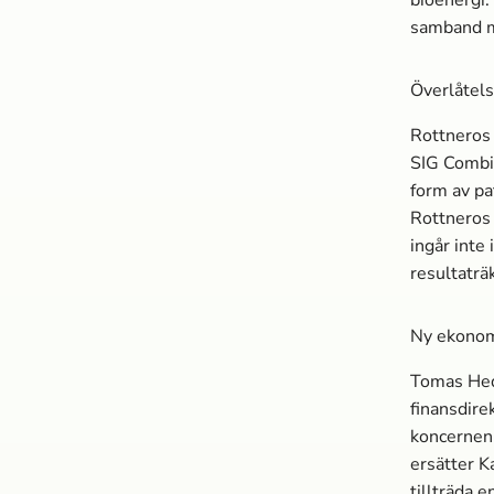
samband m
Överlåtels
Rottneros 
SIG Combib
form av pa
Rottneros
ingår inte
resultaträ
Ny ekonomi
Tomas Hed
finansdir
koncernen
ersätter K
tillträda 