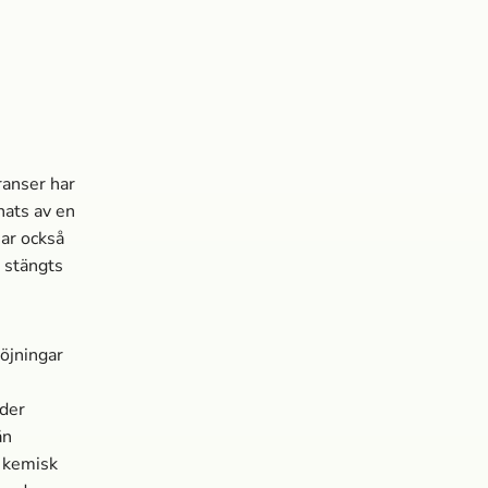
ranser har
nats av en
har också
e stängts
höjningar
nder
än
t kemisk