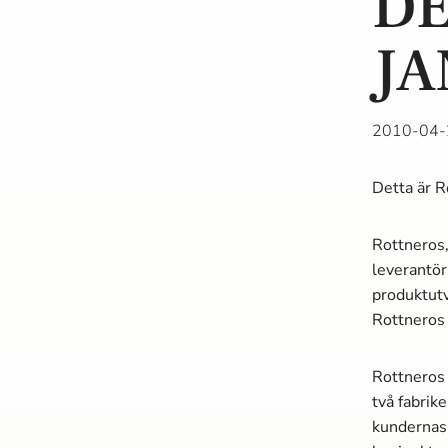
DE
JA
2010-04-
Detta är R
Rottneros,
leverantör
produktutv
Rottneros 
Rottneros 
två fabrik
kundernas 