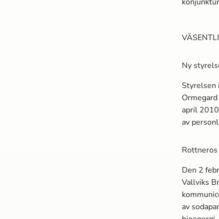
konjunktur
VÄSENTL
Ny styrel
Styrelsen 
Ormegard t
april 2010
av personl
Rottneros 
Den 2 febr
Vallviks B
kommunicer
av sodapan
bioenergi.