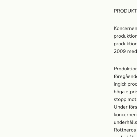
PRODUKT
Koncernens
produktio
produktion
2009 medf
Produktio
föregående
ingick pr
höga elpri
stopp mots
Under för
koncernen 
underhålls
Rottneros 