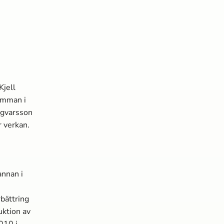
Kjell
tämman i
ngvarsson
 verkan.
annan i
bättring
uktion av
010 i