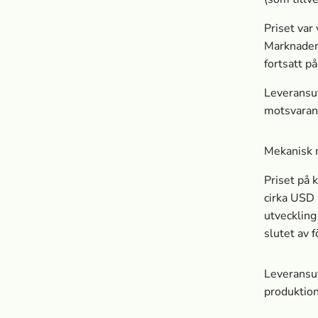
Priset var
Marknaden 
fortsatt på
Leveransut
motsvarand
Mekanisk m
Priset på 
cirka USD 
utveckling
slutet av 
Leveransut
produktion