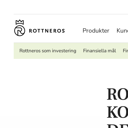
Produkter
Kund
Rottneros som investering
Finansiella mål
Fi
RO
K