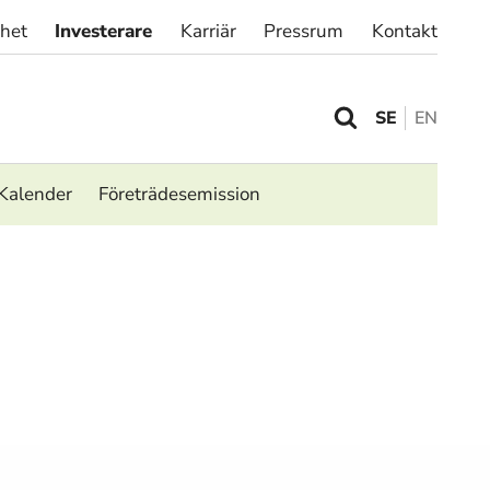
rhet
Investerare
Karriär
Pressrum
Kontakt
SE
EN
Kalender
Företrädesemission