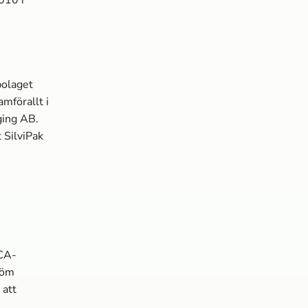
bolaget
mförallt i
ging AB.
 SilviPak
SCA-
röm
 att