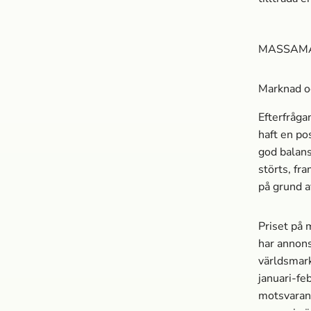
MASSA­M
Marknad o
Efterfråga
haft en po
god balans
störts, fr
på grund a
Priset på 
har annons
världsmark
januari-fe
motsvarand