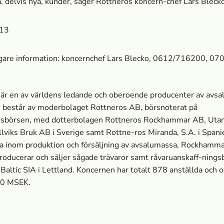
a, delvis nya, kunder, säger Rottneros koncern-chef Lars Blecko
13
ligare information: koncernchef Lars Blecko, 0612/716200, 0
är en av världens ledande och oberoende producenter av avsa
 består av moderbolaget Rottneros AB, börsnoterat på
sbörsen, med dotterbolagen Rottneros Rockhammar AB, Utan
lviks Bruk AB i Sverige samt Rottne-ros Miranda, S.A. i Spani
 inom produktion och försäljning av avsalumassa­, Rockhamm
oducerar och säljer sågade trävaror samt råvaruanskaff-nings
Baltic SIA i Lettland. Koncernen har totalt 878 anställda och 
00 MSEK.