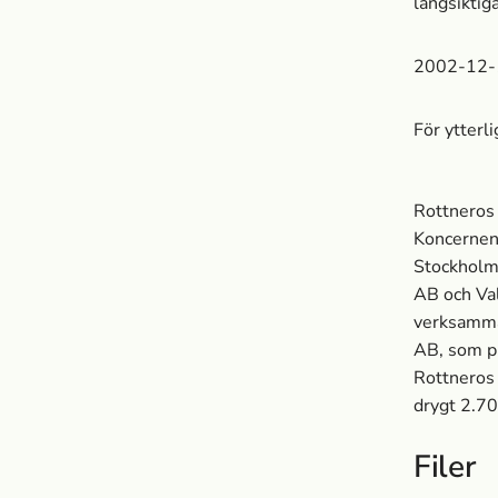
långsiktig
2002-12-
För ytter
Rottneros 
Koncernen
Stockholm
AB och Val
verksamma
AB, som pr
Rottneros 
drygt 2.7
Filer