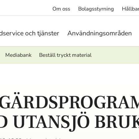
Om oss
Bolagsstyrning
Hållba
service och tjänster
Användningsområden
Mediabank
Beställ tryckt material
TGÄRDSPROGRA
D UTANSJÖ BRU