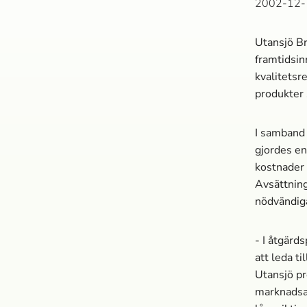
2002-12-
Utansjö Br
framtidsinr
kvalitetsr
produkter 
I samband
gjordes en
kostnader
Avsättning
nödvändig
- I åtgärd
att leda t
Utansjö pr
marknads­a