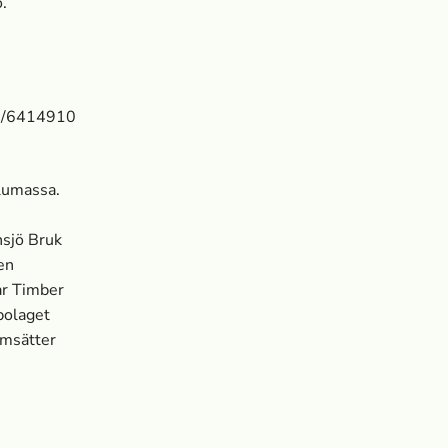
.
70/6414910
lumassa­.
sjö Bruk
en
ar Timber
bolaget
omsätter