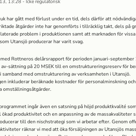
13, 13:28
- Icke regulatorisk
uk har gått med förlust under en tid, dels därför att nödvändig
iktade åtgärder inte har genomförts i tillräcklig takt, dels på g
elaterade problem i produktionen samt att marknaden för vissa
som Utansjö producerar har varit svag.
 med Rottneros delårsrapport för perioden januari-september
 av-sättning på 20 MSEK till en omstruktureringsreserv för b
 i samband med omstrukturering av verksamheten i Utansjö.
en inkluderar beräknade kostnader för personalminskning och
a omställningsåtgärder.
sprogrammet ingår även en satsning på höjd produktkvalité s
ill ökad produktivitet och en anpassning av de massa­kvaliteter
oducerar till den nischstrategi som vi arbetar efter. Genom off
ktiviteter räknar vi med att öka försäljningen av Utansjös massa­