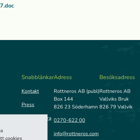
7.doc
Snabblänkar
Adress
Besöksadress
Kontakt
Rottneros AB (publ)
Rottneros AB
Box 144
Vallviks Bruk
Press
826 23 Söderhamn
826 79 Vallvik
Prenumerera
0270-622 00
ga
info@rottneros.com
tt cookies