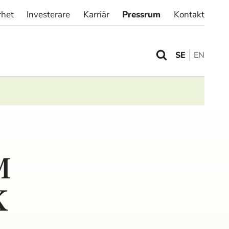
rhet
Investerare
Karriär
Pressrum
Kontakt
SE
EN
M
K