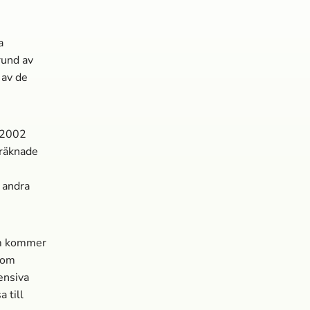
a
rund av
 av de
 2002
eräknade
 andra
om kommer
 som
ensiva
 till