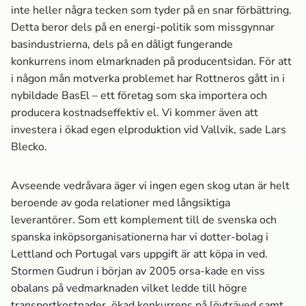
inte heller några tecken som tyder på en snar förbättring.
Detta beror dels på en energi-politik som missgynnar
basindustrierna, dels på en dåligt fungerande
konkurrens­ inom elmarknaden på producentsidan. För att
i någon mån motverka problemet har Rottneros gått in i
nybildade BasEl – ett företag som ska importera och
producera kostnadseffektiv el. Vi kommer även att
investera i ökad egen elproduktion vid Vallvik, sade Lars
Blecko.
Avseende vedråvara äger vi ingen egen skog utan är helt
beroende av goda relationer med långsiktiga
leverantörer. Som ett komplement till de svenska och
spanska inköpsorganisationerna har vi dotter-bolag i
Lettland och Portugal vars uppgift är att köpa in ved.
Stormen Gudrun i början av 2005 orsa-kade en viss
obalans på vedmarknaden vilket ledde till högre
transportkostnader, ökad konkurrens­ på lövträved samt