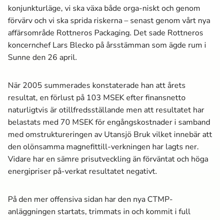
konjunkturläge, vi ska växa både orga-niskt och genom
förvärv och vi ska sprida riskerna – senast genom vårt nya
affärsområde Rottneros Packaging. Det sade Rottneros
koncernchef Lars Blecko på årsstämman som ägde rum i
Sunne den 26 april.
När 2005 summerades konstaterade han att årets
resultat, en förlust på 103 MSEK efter finansnetto
naturligtvis är otillfredsställande men att resultatet har
belastats med 70 MSEK för engångskostnader i samband
med omstruktureringen av Utansjö Bruk vilket innebär att
den olönsamma magnefittill-verkningen har lagts ner.
Vidare har en sämre prisutveckling än förväntat och höga
energipriser på-verkat resultatet negativt.
På den mer offensiva sidan har den nya CTMP-
anläggningen startats, trimmats in och kommit i full