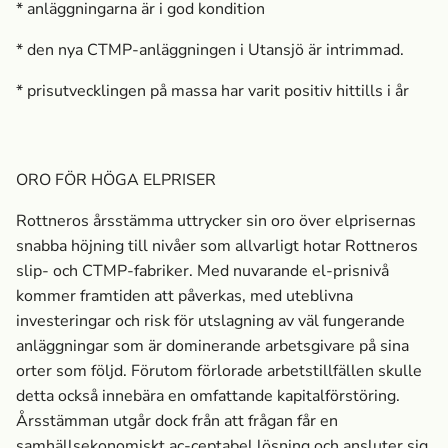
* anläggningarna är i god kondition
* den nya CTMP-anläggningen i Utansjö är intrimmad.
* prisutvecklingen på massa­ har varit positiv hittills i år
ORO FÖR HÖGA ELPRISER
Rottneros årsstämma uttrycker sin oro över elprisernas
snabba höjning till nivåer som allvarligt hotar Rottneros
slip- och CTMP-fabriker. Med nuvarande el-prisnivå
kommer framtiden att påverkas, med uteblivna
investeringar och risk för utslagning av väl fungerande
anläggningar som är dominerande arbetsgivare på sina
orter som följd. Förutom förlorade arbetstillfällen skulle
detta också innebära en omfattande kapitalförstöring.
Årsstämman utgår dock från att frågan får en
samhällsekonomiskt ac-ceptabel lösning och ansluter sig