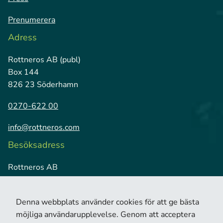
Prenumerera
Adress
Rottneros AB (publ)
Box 144
826 23 Söderhamn
0270-622 00
info@rottneros.com
Besöksadress
Rottneros AB
Vallviks Bruk
826 79 Vallvik
Denna webbplats använder cookies för att ge bästa
möjliga användarupplevelse. Genom att acceptera