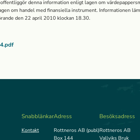
 offentliggör denna information enligt lagen om värdepapper
lagen om handel med finansiella instrument. Informationen lä
örande den 22 april 2010 klockan 18.30.
4.pdf
Snabblänkar
Adress
Besöksadress
Kontakt
Rottneros AB (publ)
Rottneros AB
Box 144
Vallviks Bruk