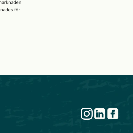
smarknaden
mnades för