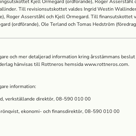
tningsutskottet Kjell Ormegard (ordförande), Roger Asserståhl 
linder. Till revisionsutskottet valdes Ingrid Westin Wallinde
e), Roger Asserståhl och Kjell Ormegard. Till finansutskottet 
gard (ordförande), Ole Terland och Tomas Hedström (föredrag
igare och mer detaljerad information kring årsstämmans beslut
derlag hänvisas till Rottneros hemsida www.rottneros.com.
igare information:
d, verkställande direktör, 08-590 010 00
rönqvist, ekonomi- och finansdirektör, 08-590 010 00