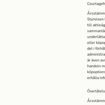
Courtagefr
Årsstämman
Styrelsen 
till aktie
sammanlägg
underlätta
eller köpo
del i förhå
administra
är även avs
handeln me
köpoption
erhålla in
Överlåtels
Årsstämman