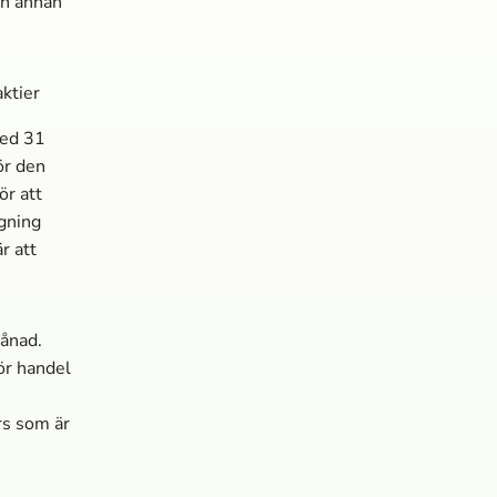
ch annan
ktier
med 31
ör den
r att
gning
r att
ånad.
ör handel
rs som är