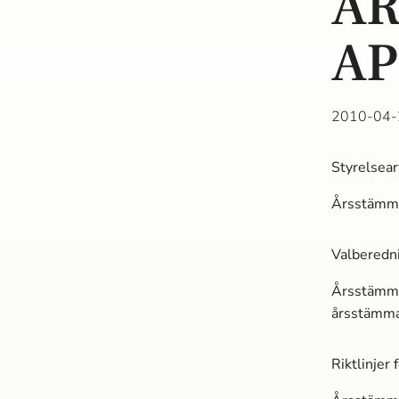
ÅR
AP
2010-04-
Styrelsea
Årsstämman
Valberedn
Årsstämma
årsstämm
Riktlinjer