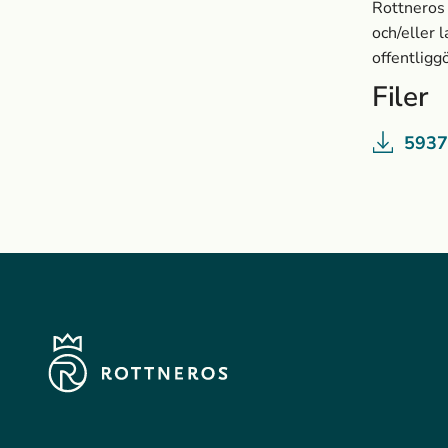
Rottneros
och/eller 
offentligg
Filer
5937