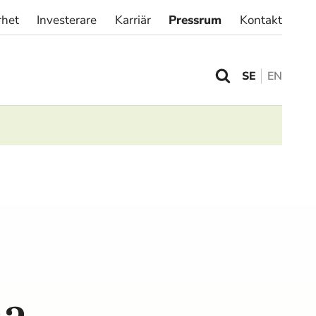
rhet
Investerare
Karriär
Pressrum
Kontakt
SE
EN
N