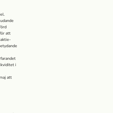
el.
bjudande
förd
ör att
aktie-
 betydande
rfarandet
kviditet i
maj att