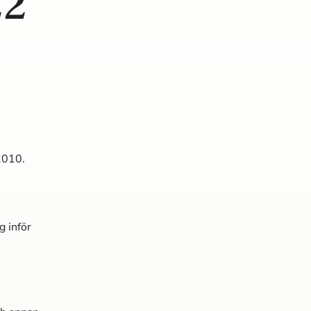
22
2010.
 inför