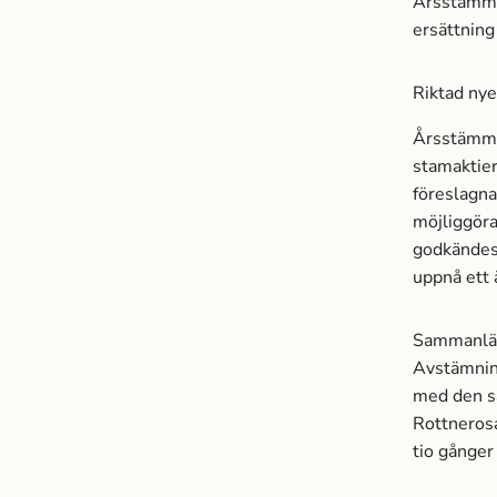
Årsstämman
ersättning
Riktad nye
Årsstämma
stamaktier
föreslagn
möjliggör
godkändes,
uppnå ett 
Sammanläg
Avstämnin
med den sa
Rottnerosa
tio gånger