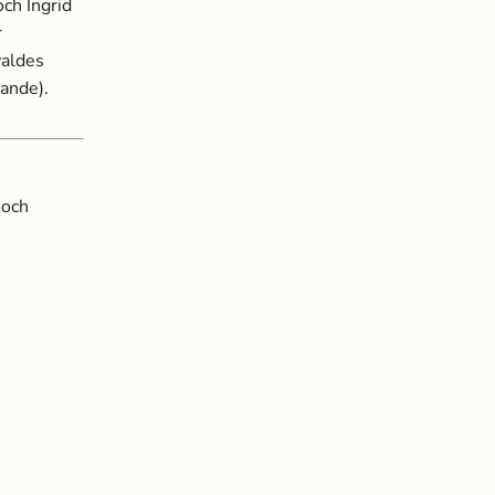
och Ingrid
r
valdes
ande).
 och