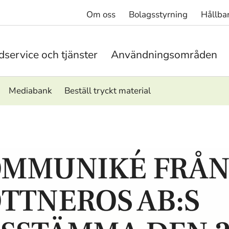
Om oss
Bolagsstyrning
Hållba
service och tjänster
Användningsområden
Mediabank
Beställ tryckt material
MMUNIKÉ FRÅ
TTNEROS AB:S