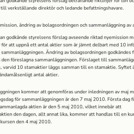
 godkände styrelsens förslag beträffande riktlinjer för lön o
 till verkställande direktör och ledande befattningshavare.
mission, ändring av bolagsordningen och sammanläggning av a
n godkände styrelsens förslag avseende riktad nyemission 
 för att uppnå ett antal aktier som är jämnt delbart med 10 inf
a sammanläggningen. Ändring av bolagsordningen godkändes fö
a den föreslagna sammanläggningen. Förslaget till sammanläg
 varvid 10 stamaktier läggs samman till en stamaktie. Syftet ä
ändamålsenligt antal aktier.
gningen kommer att genomföras under inledningen av maj m
gsdag för sammanläggningen är den 7 maj 2010. Första dag f
mmanlagda aktien är den 5 maj 2010, vilket innebär att
ktien den dagen, allt annat lika, kommer att handlas till en ku
 kursen den 4 maj 2010.