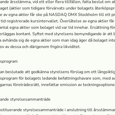
de årsstämma, vid ett eller flera tillfällen, fatta beslut om at
olaget (aktier som tidigare förvärvats under bolagets återköpsp
e av egna aktier får ske på NASDAQ OMX Stockholm till ett p
r tid registrerade kursintervallet. Överlåtelse av egna aktier få
antal egna aktier som bolaget vid var tid innehar. Ersättning fö
 erläggas kontant. Syftet med styrelsens bemyndigande är att 
a avhända sig de egna aktier som man idag äger då bolaget int
ov av dessa och därigenom frigöra likviditet.
tsprogram
 beslutade att godkänna styrelsens förslag om ett långsikti
tsprogram för bolagets ledande befattningshavare som, med a
ägarnas företrädesrätt, innefattar emission av teckningsoptione
rande styrelsesammanträde
nstituerande styrelsesammanträde i anslutning till årsstämma