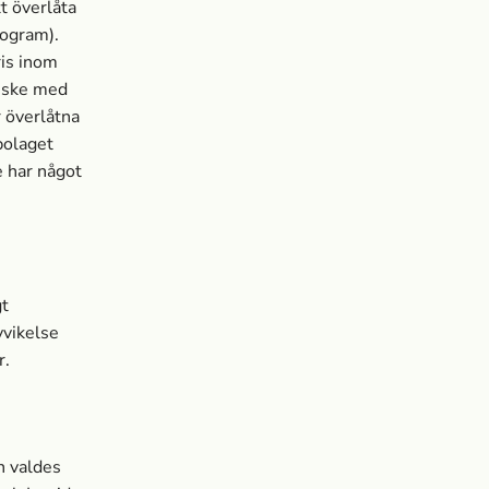
t överlåta
rogram).
ris inom
r ske med
r överlåtna
bolaget
e har något
gt
vvikelse
r.
n valdes