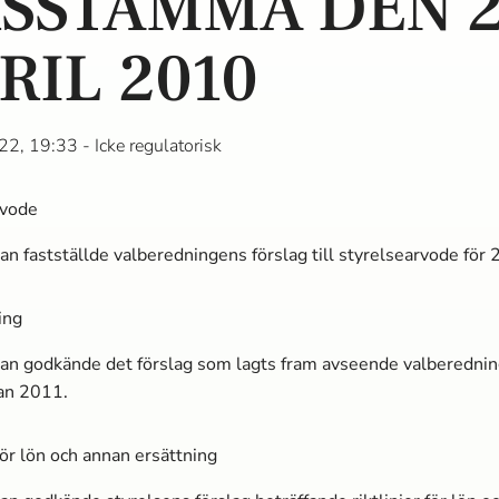
SSTÄMMA DEN 
RIL 2010
22, 19:33
- Icke regulatorisk
rvode
 fastställde valberedningens förslag till styrelsearvode för 
ing
n godkände det förslag som lagts fram avseende valberedning
an 2011.
 för lön och annan ersättning