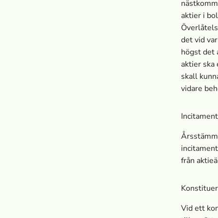
nästkomman
aktier i b
Överlåtels
det vid va
högst det 
aktier ska
skall kunn
vidare beh
Incitamen
Årsstämman
incitamen
från aktie
Konstitue
Vid ett ko