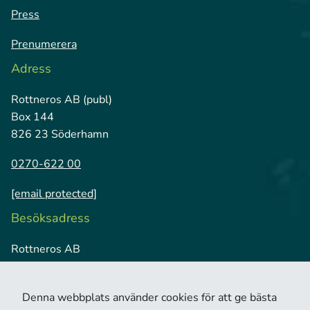
Press
Prenumerera
Adress
Rottneros AB (publ)
Box 144
826 23 Söderhamn
0270-622 00
[email protected]
Besöksadress
Rottneros AB
Vallviks Bruk
826 79 Vallvik
Denna webbplats använder cookies för att ge bästa