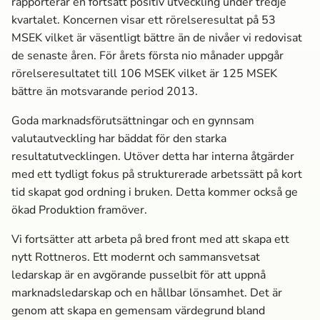
rapporterar en fortsatt positiv utveckling under tredje
kvartalet. Koncernen visar ett rörelseresultat på 53
MSEK vilket är väsentligt bättre än de nivåer vi redovisat
de senaste åren. För årets första nio månader uppgår
rörelseresultatet till 106 MSEK vilket är 125 MSEK
bättre än motsvarande period 2013.
Goda marknads­förutsättningar och en gynnsam
valutautveckling har bäddat för den starka
resultatutvecklingen. Utöver detta har interna åtgärder
med ett tydligt fokus på strukturerade arbetssätt på kort
tid skapat god ordning i bruken. Detta kommer också ge
ökad Produktion framöver.
Vi fortsätter att arbeta på bred front med att skapa ett
nytt Rottneros. Ett modernt och sammansvetsat
ledarskap är en avgörande pusselbit för att uppnå
marknads­ledarskap och en hållbar lönsamhet. Det är
genom att skapa en gemensam värdegrund bland