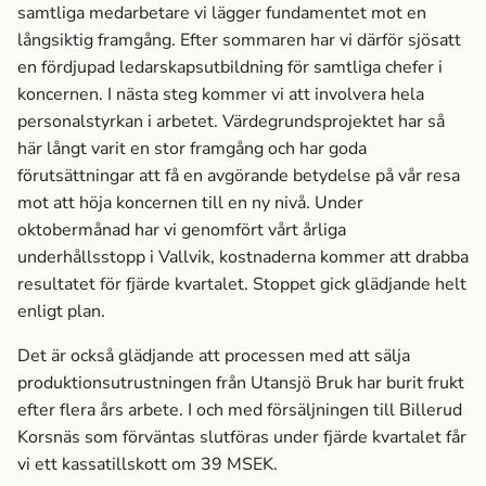
samtliga medarbetare vi lägger fundamentet mot en
långsiktig framgång. Efter sommaren har vi därför sjösatt
en fördjupad ledarskapsutbildning för samtliga chefer i
koncernen. I nästa steg kommer vi att involvera hela
personalstyrkan i arbetet. Värdegrundsprojektet har så
här långt varit en stor framgång och har goda
förutsättningar att få en avgörande betydelse på vår resa
mot att höja koncernen till en ny nivå. Under
oktobermånad har vi genomfört vårt årliga
underhållsstopp i Vallvik, kostnaderna kommer att drabba
resultatet för fjärde kvartalet. Stoppet gick glädjande helt
enligt plan.
Det är också glädjande att processen med att sälja
produktionsutrustningen från Utansjö Bruk har burit frukt
efter flera års arbete. I och med försäljningen till Billerud
Korsnäs som förväntas slutföras under fjärde kvartalet får
vi ett kassatillskott om 39 MSEK.