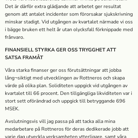
Det är därför extra glädjande att arbetet ger resultat
genom att antalet incidenter som förorsakar sjukskrivning
minskar stadigt. Vid utgången av kvartalet närmade vi oss
i bägge bruken ett helt år utan olycksfall förknippade med
frånvaro.
FINANSIELL STYRKA GER OSS TRYGGHET ATT
SATSA FRAMÅT
Våra starka finanser ger oss förutsättningar att jobba
lång¬siktigt med utvecklingen av Rottneros och skapa
värde på olika plan. Soliditeten uppgick vid utgången av
kvartalet till 66 procent. Den tillgängliga likviditeten var i
stort sett oförändrad och uppgick till betryggande 696
MSEK.
Avslutningsvis vill jag passa på att tacka alla mina
medarbetare på Rottneros för deras dedikerade jobb att
varje dag utveckla verksamheten ytterligare, samt våra