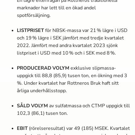
En lägre efterfrågan på Rottneros traditionella
marknader har lett till en ökad andel
spotförsäljning.
LISTPRISET
för NBSK-massa­ var 21 % lägre i USD
och 19 % lägre i SEK jämfört med tredje kvartalet
2022. Jämfört med andra kvartalet 2023 sjönk
listpriset i USD med 10 % och i SEK med 8 %.
PRODUCERAD
VOLYM
exklusive slipmassa­
uppgick till 88,8 (85,9) tusen ton, en ökning med 3
%. Under kvartalet har Rottneros Bruk haft sitt
årliga underhållsstopp.
SÅLD VOLYM
av sulfatmassa­ och CTMP uppgick till
102,3 (86,1) tusen ton.
EBIT
(rörelseresultat) var 49 (185) MSEK. Kvartalet