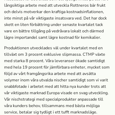
långsiktiga arbete med att utveckla Rottneros bär frukt
och delvis motverkar den kraftiga kostnadsinflationen,
inte minst på vår viktigaste insatsvara ved. Det har dock
skett en liten förbättring under senaste kvartalet tack
vare en bättre tillgång på vedråvara lokalt och därmed
lägre importandel samt lägre kostnad för kemikalier.
Produktionen utvecklades väl under kvartalet med en
tillväxt om 3 procent exklusive slipmassa­. CTMP växte
med starka 8 procent. Våra leveranser ökade samtidigt
med hela 19 procent för jämförbara enheter, mycket som
följd av vårt framgångsrika arbete med att avsätta
volymer inom våra utvalda nischer samtidigt som vi varit
snabbfotade i arbetet med att hitta nya kunder trots att
vår viktigaste marknad Europa visade en svag utveckling.
Vår nischstrategi med specialprodukter anpassade till
våra kunders behov, tillsammans med bästa möjliga
service, betalar sig tydligt i ett tufft marknads­läge.