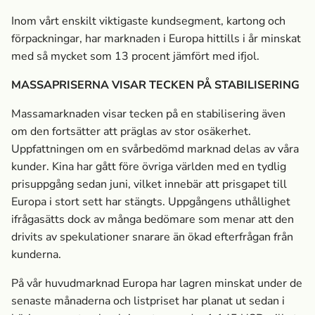
Inom vårt enskilt viktigaste kundsegment, kartong och
förpackningar, har marknaden i Europa hittills i år minskat
med så mycket som 13 procent jämfört med ifjol.
MASSA­PRISERNA VISAR TECKEN PÅ STABILISERING
Massa­marknaden visar tecken på en stabilisering även
om den fortsätter att präglas av stor osäkerhet.
Uppfattningen om en svårbedömd marknad delas av våra
kunder. Kina har gått före övriga världen med en tydlig
prisuppgång sedan juni, vilket innebär att prisgapet till
Europa i stort sett har stängts. Uppgångens uthållighet
ifrågasätts dock av många bedömare som menar att den
drivits av spekulationer snarare än ökad efterfrågan från
kunderna.
På vår huvudmarknad Europa har lagren minskat under de
senaste månaderna och listpriset har planat ut sedan i