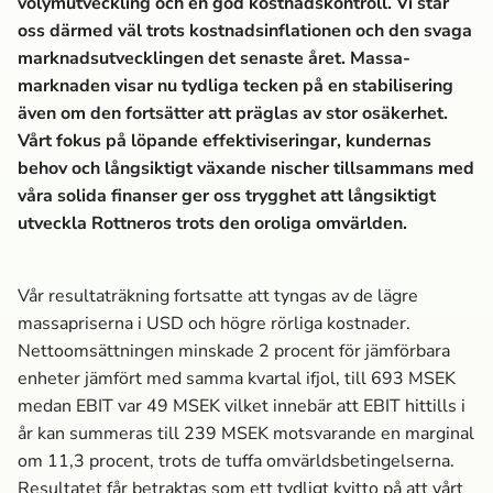
volymutveckling och en god kostnadskontroll. Vi står
oss därmed väl trots kostnadsinflationen och den svaga
marknads­utvecklingen det senaste året. Massa­
marknaden visar nu tydliga tecken på en stabilisering
även om den fortsätter att präglas av stor osäkerhet.
Vårt fokus på löpande effektiviseringar, kundernas
behov och långsiktigt växande nischer tillsammans med
våra solida finanser ger oss trygghet att långsiktigt
utveckla Rottneros trots den oroliga omvärlden.
Vår resultaträkning fortsatte att tyngas av de lägre
massa­priserna i USD och högre rörliga kostnader.
Nettoomsättningen minskade 2 procent för jämförbara
enheter jämfört med samma kvartal ifjol, till 693 MSEK
medan EBIT var 49 MSEK vilket innebär att EBIT hittills i
år kan summeras till 239 MSEK motsvarande en marginal
om 11,3 procent, trots de tuffa omvärldsbetingelserna.
Resultatet får betraktas som ett tydligt kvitto på att vårt