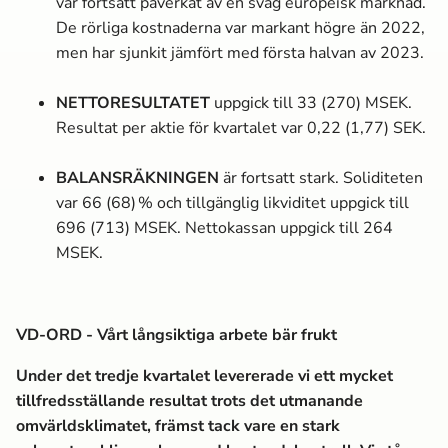
var fortsatt påverkat av en svag europeisk marknad.
De rörliga kostnaderna var markant högre än 2022,
men har sjunkit jämfört med första halvan av 2023.
NETTORESULTATET
uppgick till 33 (270) MSEK.
Resultat per aktie för kvartalet var 0,22 (1,77) SEK.
BALANSRÄKNINGEN
är fortsatt stark. Soliditeten
var 66 (68) % och tillgänglig likviditet uppgick till
696 (713) MSEK. Nettokassan uppgick till 264
MSEK.
VD-ORD - Vårt långsiktiga arbete bär frukt
Under det tredje kvartalet levererade vi ett mycket
tillfredsställande resultat trots det utmanande
omvärldsklimatet, främst tack vare en stark