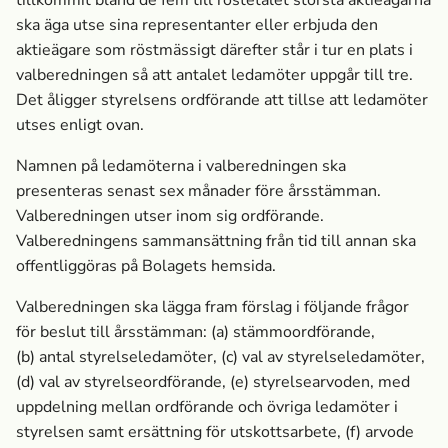
tillkommit bland de fem till röstetalet största aktieägarna
ska äga utse sina representanter eller erbjuda den
aktieägare som röstmässigt därefter står i tur en plats i
valberedningen så att antalet ledamöter uppgår till tre.
Det åligger styrelsens ordförande att tillse att ledamöter
utses enligt ovan.
Namnen på ledamöterna i valberedningen ska
presenteras senast sex månader före årsstämman.
Valberedningen utser inom sig ordförande.
Valberedningens sammansättning från tid till annan ska
offentliggöras på Bolagets hemsida.
Valberedningen ska lägga fram förslag i följande frågor
för beslut till årsstämman: (a)
stämmoordförande,
(b)
antal styrelseledamöter, (c)
val av styrelseledamöter,
(d)
val av styrelseordförande, (e)
styrelsearvoden, med
uppdelning mellan ordförande och övriga ledamöter i
styrelsen samt ersättning för utskottsarbete, (f)
arvode