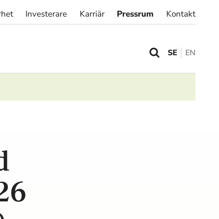
rhet
Investerare
Karriär
Pressrum
Kontakt
SE
EN
d
26