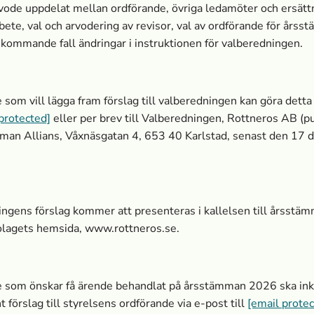
vode uppdelat mellan ordförande, övriga ledamöter och ersättn
bete, val och arvodering av revisor, val av ordförande för års
ekommande fall ändringar i instruktionen för valberedningen.
 som vill lägga fram förslag till valberedningen kan göra detta
protected]
eller per brev till Valberedningen, Rottneros AB (pu
man Allians, Våxnäsgatan 4, 653 40 Karlstad, sen
ast den 17 
ngens förslag kommer att presenteras i kallelsen till årsst
olagets hemsida, www.rottneros.se.
e som önskar få ärende behandlat på årsstämman 2026 ska i
 förslag till styrelsens ordförande via e-post till
[email protec