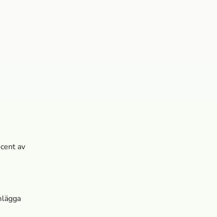
ocent av
mlägga