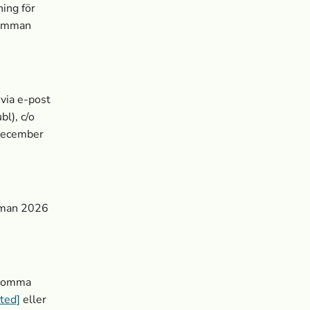
ing för
stämman
 via e-post
bl), c/o
december
ämman 2026
nkomma
ted]
eller