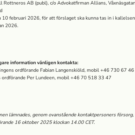
ll
Rottneros AB (publ), c/o Advokatfirman Allians, Våxnäsgata
ad
10 februari 2026, för att förslaget ska kunna tas in i kallelsen 
an 2026.
igare information vänligen kontakta:
ingens ordförande Fabian Langenskiöld, mobil +46
730 67 46
s ordförande Per Lundeen, mobil +46 70 518 33 47
onen lämnades, genom ovanstående kontaktpersoners försorg, 
görande 16 oktober 2025 klockan 14.00
CET.