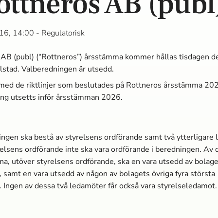
Rottneros AB (publ
16, 14:00
- Regulatorisk
AB (publ) (“Rottneros”) årsstämma kommer hållas tisdagen de
lstad. Valberedningen är utsedd.
 med de riktlinjer som beslutades på Rottneros årsstämma 20
ing utsetts inför årsstämman 2026.
ngen ska bestå av styrelsens ordförande samt två ytterligare
relsens ordförande inte ska vara ordförande i beredningen. Av 
a, utöver styrelsens ordförande, ska en vara utsedd av bolage
, samt en vara utsedd av någon av bolagets övriga fyra största
. Ingen av dessa två ledamöter får också vara styrelseledamot.