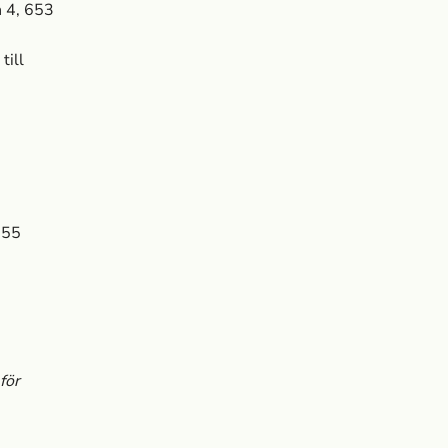
n 4, 653
till
 55
för