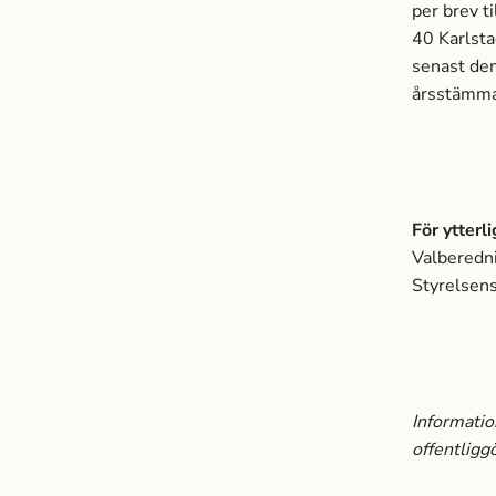
per brev ti
40 Karlst
senast den 
årsstämm
För ytterl
Valberedn
Styrelsen
Informati
offentlig