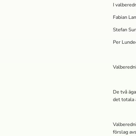
I valbered
Fabian Lan
Stefan Su
Per Lunde
Valberedni
De två äga
det totala 
Valberedni
förslag a