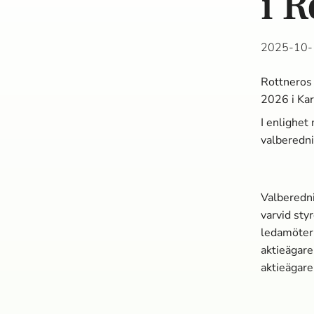
i 
2025-10-
Rottneros 
2026 i Kar
I enlighet
valberedn
Valberedni
varvid sty
ledamötern
aktieägare
aktieägare