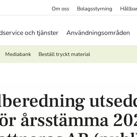
Om oss
Bolagsstyrning
Hållba
service och tjänster
Användningsområden
Mediabank
Beställ tryckt material
lberedning utsed
för årsstämma 20