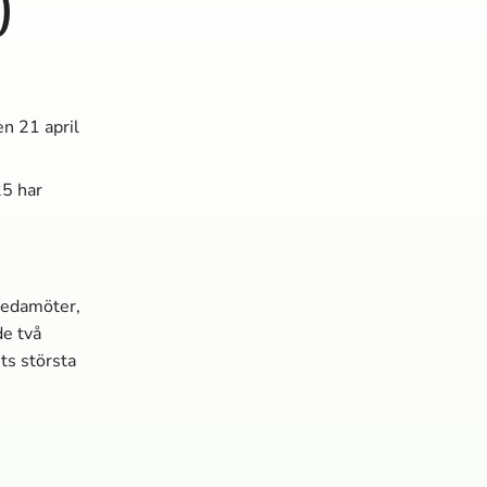
)
n 21 april
25 har
 ledamöter,
de två
ts största