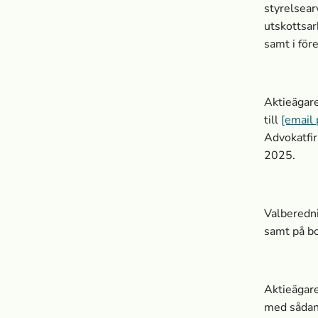
styrelsear
utskottsar
samt i för
Aktieägare
till
[email 
Advokatfir
2025.
Valberedni
samt på b
Aktieägar
med sådant