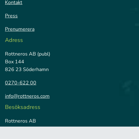
Kontakt
Press
Prenumerera
Adress
Rottneros AB (publ)
Box 144
826 23 Söderhamn
0270-622 00
info@rottneros.com
Besöksadress
Rottneros AB
Vallviks Bruk
826 79 Vallvik