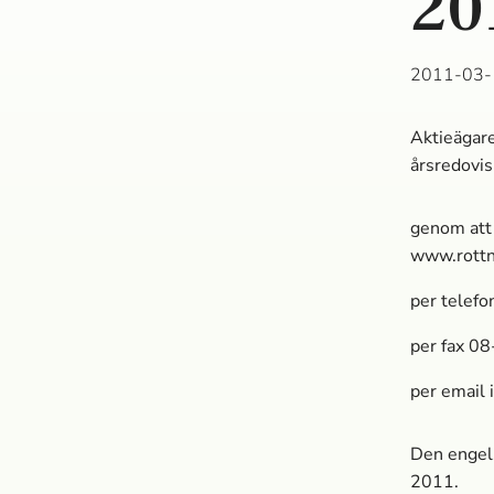
20
2011-03-
Aktieägare
årsredovis
genom att 
www.rott
per telef
per fax 0
per email
Den engels
2011.