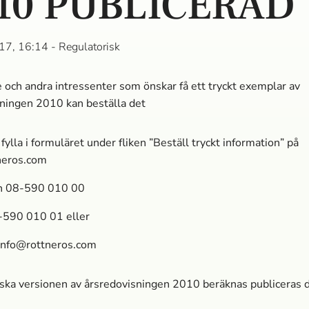
10 PUBLICERAD
17, 16:14
- Regulatorisk
 och andra intressenter som önskar få ett tryckt exemplar av
ningen 2010 kan beställa det
fylla i formuläret under fliken ”Beställ tryckt information” på
neros.com
on 08-590 010 00
8-590 010 01 eller
info@rottneros.com
ka versionen av årsredovisningen 2010 beräknas publiceras d