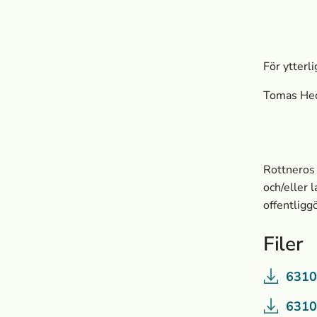
För ytterl
Tomas Hed
Rottneros
och/eller 
offentlig
Filer
6310
6310