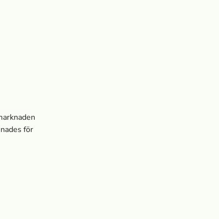
smarknaden
mnades för