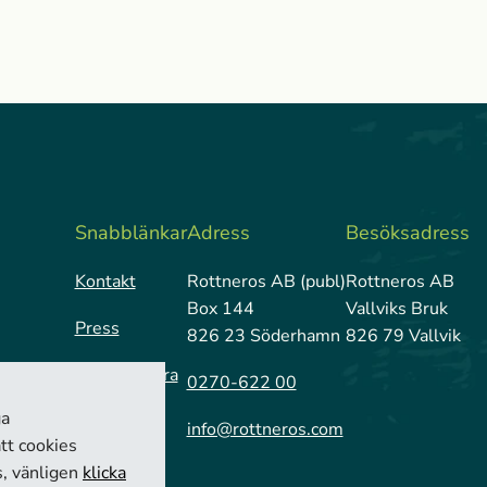
Snabblänkar
Adress
Besöksadress
Kontakt
Rottneros AB (publ)
Rottneros AB
Box 144
Vallviks Bruk
Press
826 23 Söderhamn
826 79 Vallvik
Prenumerera
0270-622 00
ga
info@rottneros.com
tt cookies
s, vänligen
klicka