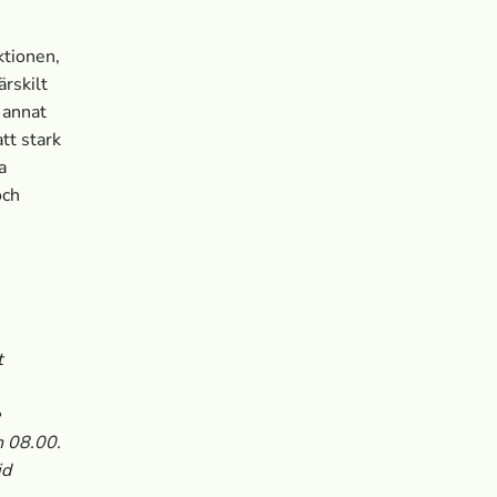
ktionen,
ärskilt
 annat
tt stark
a
och
t
e
n 08.00.
id