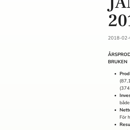
JA
20
2018-02-
ÅRSPROD
BRUKEN
Prod
(87,
(374
Inve
både 
Nett
För 
Resu