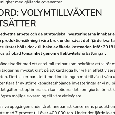
i enlighet med gällande covenanter.
ORD: VOLYMTILLVÄXTEN
TSÄTTER
edvetna arbete och de strategiska investeringarna innebar 
 produktionsökning i våra bruk under såväl det fjärde kvart
esultatet hölls dock tillbaka av ökade kostnader. Inför 2018 h
kus på ökad lönsamhet genom effektivitetsförbättringar.
ändelserikt med ett antal milstolpar som bekräftar att vi rör o
i lägger nu mycket kraft på att kartlägga hur vi kan effektiviser
en. Detta sker parallellt med inriktningen mot tillväxt i våra 
ter flera år av större kapacitetshöjande investeringar är vi nu på
 det gäller att optimera och konsolidera det som gjorts för att 
ögsta möjliga avkastning till våra aktieägare.
siva uppgången under året innebar att koncernens produktion
xte med 7 procent till över 400 000 ton. Under det fjärde kvart