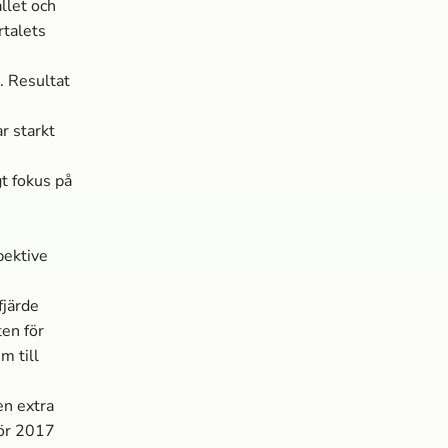
llet och
rtalets
. Resultat
ar starkt
gt fokus på
pektive
fjärde
en för
m till
en extra
för 2017