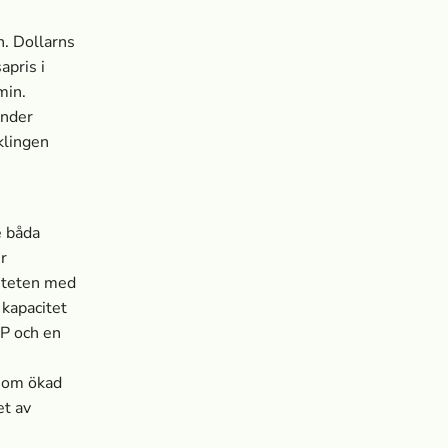
n. Dollarns
­pris i
min.
under
klingen
e båda
r
citeten med
 kapacitet
MP och en
t om ökad
et av