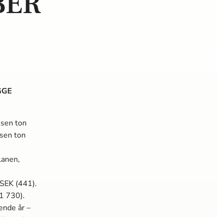
BER
GGE
usen ton
usen ton
lanen,
MSEK (441).
1 730).
ende år –