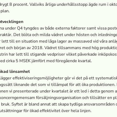
rygt 8 procent. Vallviks årliga underhållsstopp ägde rum i okt
 plan.
tvecklingen
a under Q4 tyngdes av både externa faktorer samt vissa post
aktär. Det blöta och milda vädret under hösten och inledning
 lett till en situation med låga lager av massa­ved vid våra anlä
året och början av 2018. Vädret tillsammans med hög produktio
trin har lett till stigande vedpriser vilket påverkade inköpsko
ed cirka 5 MSEK jämfört med föregående kvartal.
ökad lönsamhet
tlägger effektiviseringsmöjligheter gör vi det på ett systematis
ngssätt liknande det som vi tillämpat för att öka produktionen.
onen vi presenterade under kvartalet är ett led i detta genom at
koncerngemensam försäljningsorganisation och tillsätter en pl
 bruk. Syftet är bland annat att skapa tydliga ansvarsområden 
utsättningar för ökad effektivitet över hela linjen.