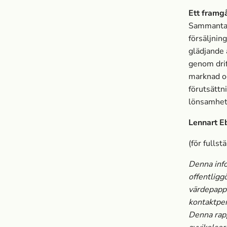
Ett framgå
Sammantage
försäljnin
glädjande 
genom drif
marknad oc
förutsättni
lönsamhet
Lennart E
(för fullst
Denna info
offentligg
värdepapp
kontaktper
Denna rapp