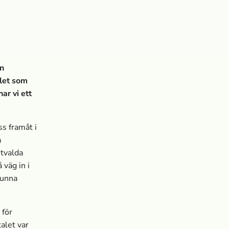
en
alet som
ar vi ett
ss framåt i
a
utvalda
 väg in i
kunna
 för
alet var