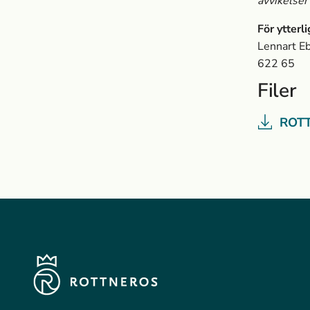
avvikelser
För ytterl
Lennart Eb
622 65
Filer
ROT