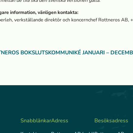
 mellan de två ska den svenska versionen gälla.
igare information, vänligen kontakta:
erleh, verkställande direktör och koncernchef Rottneros AB,
TNEROS BOKSLUTSKOMMUNIKÉ JANUARI – DECEMB
Snabblänkar
Adress
Besöksadress