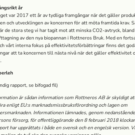
ngsrikt år
t var 2017 ett år av tydliga framgångar när det gäller produ
gen och utvecklingen av koncernen för att möta framtida krav. S
är de stora steg vi har tagit mot att minska CO2-avtryck, bland
ttagning av den nya biopannan i Rottneros Bruk. Med en fortsa
h vårt interna fokus på effektivitetsförbättringar finns det god
ngar att ta koncernen till nästa nivå när det gäller effektivitet 
.
berleh
ändig rapport, se bifogad fil)
rmation är sådan information som Rottneros AB är skyldigt at
öra enligt EU:s marknads­missbruksförordning och lagen om
ersmarknaden. Informationen lämnades, genom nedanståend
sons försorg, för offentliggörande den 8 februari 2018 klocka
ort har upprättats i både en svensk och en engelsk version. V