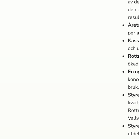
av de
den 
resu
Årets
per a
Kass
och u
Rott
ökad
En n
konc
bruk.
Styr
kvar
Rott
Vallv
Styr
utde