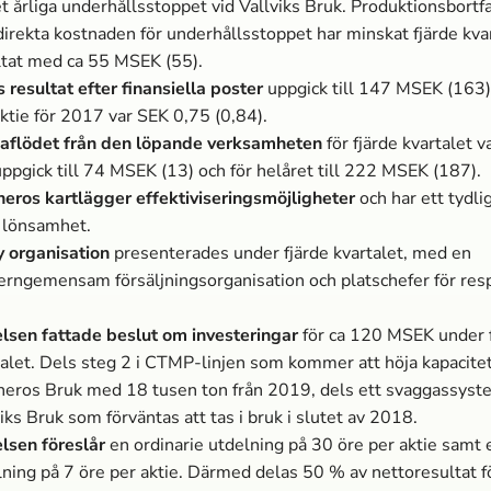
t årliga underhållsstoppet vid Vallviks Bruk. Produktionsbortfa
direkta kostnaden för underhållsstoppet har minskat fjärde kva
ltat med ca 55 MSEK (55).
 resultat efter finansiella
poster
uppgick till 147 MSEK (163)
ktie för 2017 var SEK 0,75 (0,84).
aflödet från den löpande verksamheten
för fjärde kvartalet v
ppgick till 74 MSEK (13) och för helåret till 222 MSEK (187).
neros kartlägger effektiviseringsmöjligheter
och har ett tydli
 lönsamhet.
y organisation
presenterades under fjärde kvartalet, med en
erngemensam försäljningsorganisation och platschefer för res
elsen fattade beslut om investeringar
för ca 120 MSEK under 
talet. Dels steg 2 i CTMP-linjen som kommer att höja kapacitet
neros Bruk med 18 tusen ton från 2019, dels ett svaggassyste
iks Bruk som förväntas att tas i bruk i slutet av 2018.
elsen föreslår
en ordinarie utdelning på 30 öre per aktie samt 
lning på 7 öre per aktie. Därmed delas 50 % av nettoresultat 