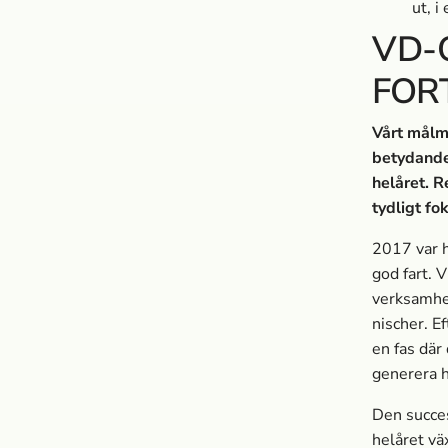
ut, 
VD-
FOR
Vårt målm
betydande
helåret. R
tydligt fo
2017 var h
god fart. V
verksamhet
nischer. Ef
en fas där
generera h
Den succes
helåret vä