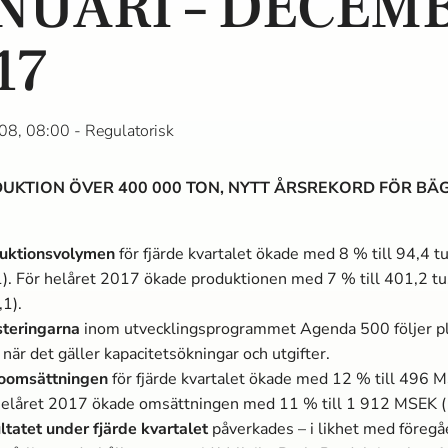
NUARI – DECEM
17
08, 08:00
- Regulatorisk
UKTION ÖVER 400 000 TON, NYTT ÅRSREKORD FÖR BÄ
uktionsvolymen
för fjärde kvartalet ökade med 8 % till 94,4 t
1). För helåret 2017 ökade produktionen med 7 % till 401,2 t
,1).
steringarna
inom utvecklingsprogrammet Agenda 500 följer p
när det gäller kapacitetsökningar och utgifter.
oomsättningen
för fjärde kvartalet ökade med 12 % till 496 
helåret 2017 ökade omsättningen med 11 % till 1 912 MSEK (
ltatet under fjärde kvartalet
påverkades – i likhet med föregå