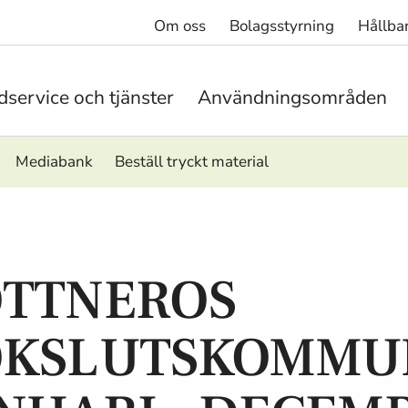
Om oss
Bolagsstyrning
Hållba
service och tjänster
Användningsområden
Mediabank
Beställ tryckt material
TTNEROS
OKSLUTSKOMMU