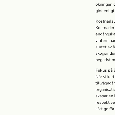
ökningen d
gick enligt
Kostnadsu
Kostnadern
engångskar
vintern har
slutet av 
skogsindus
negativt m
Fokus på 
När vi kar
tillvägagå
organisati
skapar en 
respektive
sätt ge för