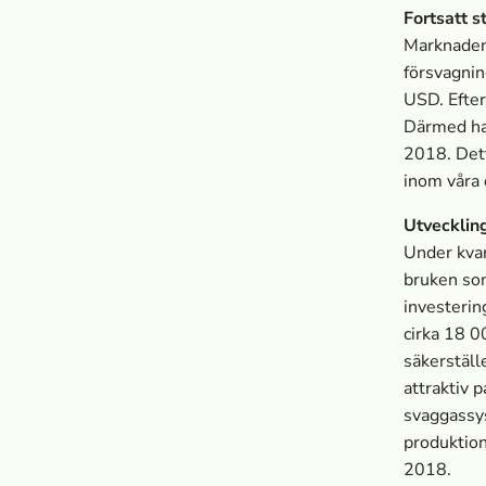
Fortsatt 
Marknaden 
försvagnin
USD. Efter
Därmed har
2018. Dett
inom våra 
Utvecklin
Under kvar
bruken som
investerin
cirka 18 0
säkerställ
attraktiv 
svaggassys
produktion
2018.