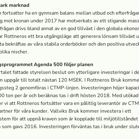
stark marknad
fortsatter ha en gynnsam balans mellan utbud och efterfråga
g mot kronan under 2017 har motverkats av ett stigande massa
frågan drivs bland annat av en god tillväxt i den globala ekono
 Rottneros ett bra utgångsläge att generera lönsam tillväxt 
a bekräftas av våra stabila orderböcker och den positiva utvec
olika nischer.
gsprogrammet Agenda 500 följer planen
talet fattade styrelsen beslut om ytterligare investeringar i d
 uppgår till totalt nästan 120 MSEK. I Rottneros Bruk komme
gssteg 2 genomföras i CTMP-linjen. Investeringen höjer kapa
00 ton per år och beräknas tas i drift hösten 2018. Med utökad
er vi att Rottneros fortsätter vara en pålitlig leverantör av CT
partner för våra kunder. Vallviks Bruk kommer investera i ett
tem för att uppnå kraven som är kopplade till miljötillstånde
 som gavs 2016. Investeringen förväntas tas i bruk under slut