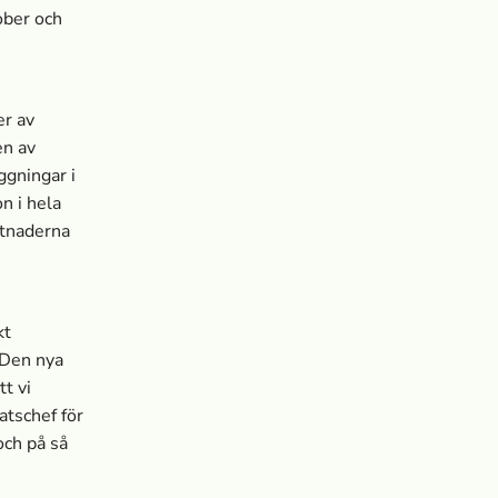
ober och
er av
en av
ggningar i
n i hela
stnaderna
kt
 Den nya
t vi
atschef för
och på så