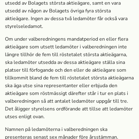
utsedd av Bolagets största aktieägare, samt en vara
utsedd av någon av Bolagets övriga fyra största
aktieägare. Ingen av dessa två ledamöter får också vara
styrelseledamot.
Om under valberedningens mandatperiod en eller flera
aktieägare som utsett ledamöter i valberedningen inte
längre tillhör de fem till röstetalet största aktieägarna,
ska ledamöter utsedda av dessa aktieägare ställa sina
platser till förfogande och den eller de aktieägare som
tillkommit bland de fem till röstetalet största aktieägarna
ska äga utse sina representanter eller erbjuda den
aktieägare som röstmässigt därefter står i tur en plats i
valberedningen så att antalet ledamöter uppgår till tre.
Det åligger styrelsens ordförande att tillse att ledamöter
utses enligt ovan.
Namnen på ledamöterna i valberedningen ska
presenteras senast sex månader före årsstämman.