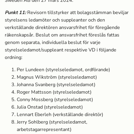
Sweden AB den 27 mars 2024.
Punkt
11
:
Revisorn tillstyrker att bolagsstämman beviljar
styrelsens ledamöter och suppleanter och den
verkställande direktören ansvarsfrihet för föregående
räkenskapsår. Beslut om ansvarsfrihet föreslås fattas
genom separata, individuella beslut för varje
styrelseledamot/suppleant respektive VD i följande
ordning:
Per Lundeen
(styrelseledamot, ordförande)
Magnus Wikström
(styrelseledamot)
Johanna Svanberg
(styrelseledamot)
Roger Mattsson
(styrelseledamot)
Conny Mossberg
(styrelseledamot)
Julia Onstad (styrelseledamot)
Lennart Eberleh
(verkställande direktör)
Jerry Sohlberg
(styrelseledamot,
arbetstagarrepresentant)