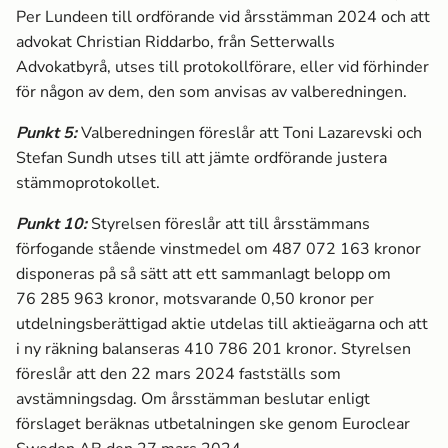
Per Lundeen till ordförande vid årsstämman 2024 och att
advokat Christian Riddarbo, från Setterwalls
Advokatbyrå, utses till protokollförare, eller vid förhinder
för någon av dem, den som anvisas av valberedningen.
Punkt
5
:
Valberedningen föreslår att
Toni
Lazarevski och
Stefan Sundh utses till att jämte ordförande justera
stämmoprotokollet.
Punkt
10
:
Styrelsen föreslår att till årsstämmans
förfogande stående vinstmedel om 487 072 163 kronor
disponeras på så sätt att ett sammanlagt belopp om
76 285 963 kronor, motsvarande 0,50 kronor per
utdelningsberättigad aktie utdelas till aktieägarna och att
i ny räkning balanseras 410 786 201 kronor. Styrelsen
föreslår att den 22 mars 2024 fastställs som
avstämningsdag. Om årsstämman beslutar enligt
förslaget beräknas utbetalningen ske genom Euroclear