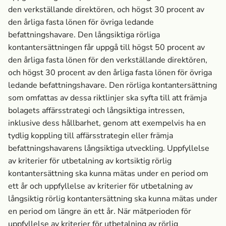
den verkställande direktören, och högst 30 procent av
den årliga fasta lönen för övriga ledande
befattningshavare. Den långsiktiga rörliga
kontantersättningen får uppgå till högst 50 procent av
den årliga fasta lönen för den verkställande direktören,
och högst 30 procent av den årliga fasta lönen för övriga
ledande befattningshavare. Den rörliga kontantersättning
som omfattas av dessa riktlinjer ska syfta till att främja
bolagets affärsstrategi och långsiktiga intressen,
inklusive dess hållbarhet, genom att exempelvis ha en
tydlig koppling till affärsstrategin eller främja
befattningshavarens långsiktiga utveckling. Uppfyllelse
av kriterier för utbetalning av kortsiktig rörlig
kontantersättning ska kunna mätas under en period om
ett år och uppfyllelse av kriterier för utbetalning av
långsiktig rörlig kontantersättning ska kunna mätas under
en period om längre än ett år. När mätperioden för
uppfyllelse av kriterier för utbetalning av rörlig