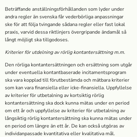
Beträffande anställningsförhållanden som lyder under
andra regler än svenska får vederbörliga anpassningar
ske för att följa tvingande sådana regler eller fast lokal
praxis, varvid dessa riktlinjers övergripande ändamål så
långt möjligt ska tillgodoses.
Kriterier för utdelning av rörlig kontantersättning m.m.
Den rörliga kontantersättningen och ersättning som utgår
under eventuella kontantbaserade incitamentsprogram
ska vara kopplad till förutbestämda och mätbara kriterier
som kan vara finansiella eller icke-finansiella. Uppfyllelse
av kriterier för utbetalning av kortsiktig rörlig
kontantersättning ska dock kunna mätas under en period
om ett år och uppfyllelse av kriterier för utbetalning av
långsiktig rörlig kontantersättning ska kunna mätas under
en period om längre än ett år. De kan också utgöras av
individanpassade kvantitativa eller kvalitativa mål.