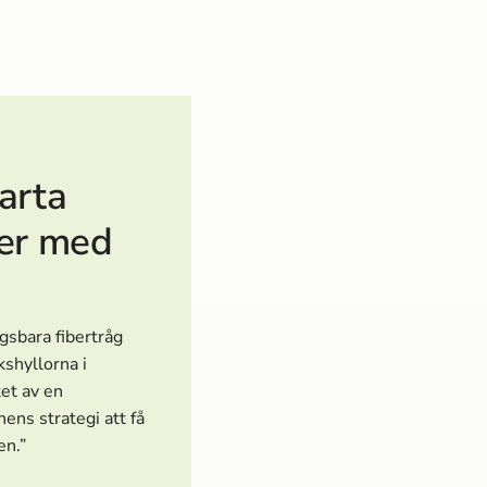
arta
ter med
gsbara fibertråg
kshyllorna i
tet av en
ens strategi att få
en.”