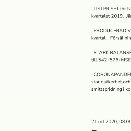
· LISTPRISET för N
kvartalet 2019. Jä
· PRODUCERAD VOLYM
kvartal. Försäljni
· STARK BALANSRÄKN
till 542 (576) MSE
· CORONAPANDEMIN 
stor osäkerhet och 
smittspridning i k
21 okt 2020, 08:00