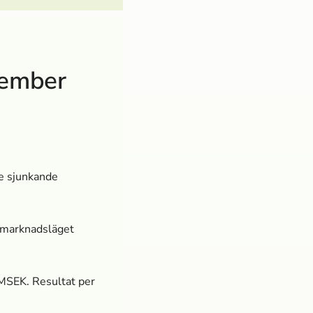
tember
e sjunkande
 marknads­läget
MSEK. Resultat per