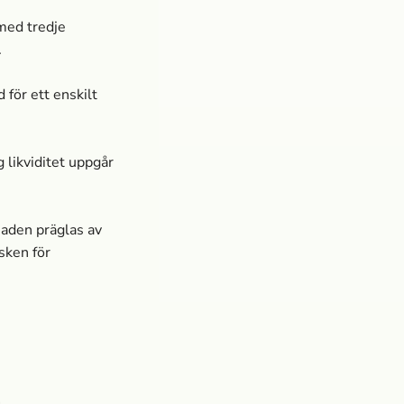
med tredje
.
för ett enskilt
 likviditet uppgår
aden präglas av
sken för