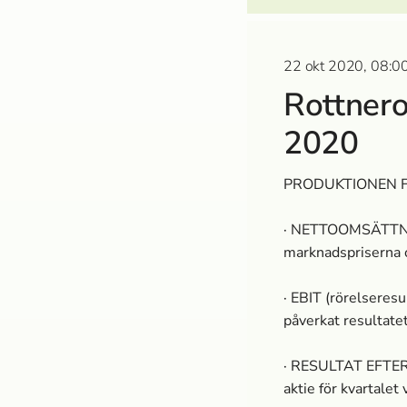
22 okt 2020, 08:00
Rottnero
2020
PRODUKTIONEN F
· NETTOOMSÄTTNIN
marknads­priserna 
· EBIT (rörelseres
påverkat resultatet
· RESULTAT EFTER 
aktie för kvartalet