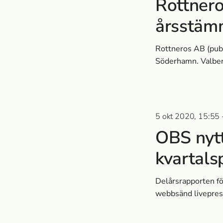
Rottnero
årsstäm
Rottneros AB (pub
Söderhamn. Valber
5 okt 2020, 15:55 -
OBS nytt
kvartals
Delårsrapporten för
webbsänd livepres