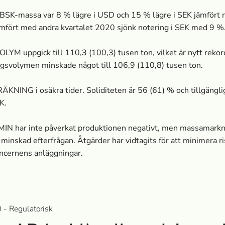
BSK-massa­ var 8 % lägre i USD och 15 % lägre i SEK jämfört 
mfört med andra kvartalet 2020 sjönk notering i SEK med 9 %
 uppgick till 110,3 (100,3) tusen ton, vilket är nytt rekord 
ngsvolymen minskade något till 106,9 (110,8) tusen ton.
ING i osäkra tider. Soliditeten är 56 (61) % och tillgänglig
K.
har inte påverkat produktionen negativt, men massa­markn
minskad efterfrågan. Åtgärder har vidtagits för att minimera ri
oncernens anläggningar.
 - Regulatorisk