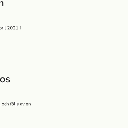
h
ril 2021 i
ros
 och följs av en