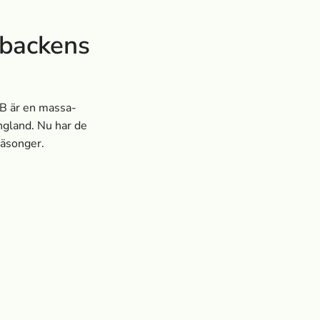
lbackens
AB är en massa­
gland. Nu har de
 säsonger.