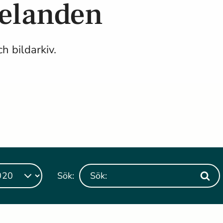
delanden
h bildarkiv.
Sök: