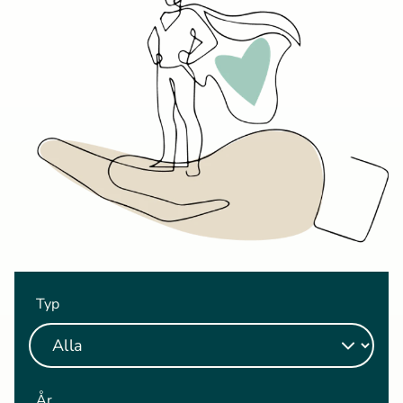
Typ
År