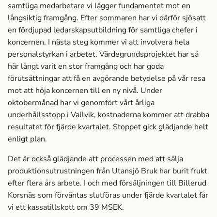
samtliga medarbetare vi lägger fundamentet mot en
långsiktig framgång. Efter sommaren har vi därför sjösatt
en fördjupad ledarskapsutbildning för samtliga chefer i
koncernen. I nästa steg kommer vi att involvera hela
personalstyrkan i arbetet. Värdegrundsprojektet har så
här långt varit en stor framgång och har goda
förutsättningar att få en avgörande betydelse på vår resa
mot att höja koncernen till en ny nivå. Under
oktobermånad har vi genomfört vårt årliga
underhållsstopp i Vallvik, kostnaderna kommer att drabba
resultatet för fjärde kvartalet. Stoppet gick glädjande helt
enligt plan.
Det är också glädjande att processen med att sälja
produktionsutrustningen från Utansjö Bruk har burit frukt
efter flera års arbete. I och med försäljningen till Billerud
Korsnäs som förväntas slutföras under fjärde kvartalet får
vi ett kassatillskott om 39 MSEK.