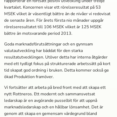
rapporterar en fortsatt positiv utveckling under tredje
kvartalet. Koncernen visar ett rörelseresultat på 53
MSEK vilket är väsentligt bättre än de nivåer vi redovisat
de senaste åren. För årets första nio månader uppgår
rörelseresultatet till 106 MSEK vilket är 125 MSEK
bättre än motsvarande period 2013.
Goda marknads­förutsättningar och en gynnsam
valutautveckling har bäddat för den starka
resultatutvecklingen. Utöver detta har interna åtgärder
med ett tydligt fokus på strukturerade arbetssätt på kort
tid skapat god ordning i bruken. Detta kommer också ge
ökad Produktion framöver.
Vi fortsätter att arbeta på bred front med att skapa ett
nytt Rottneros. Ett modernt och sammansvetsat
ledarskap är en avgörande pusselbit för att uppnå
marknads­ledarskap och en hållbar lönsamhet. Det är
genom att skapa en gemensam värdegrund bland